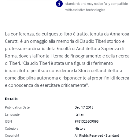
standards and may not be fully compatible
with assistive technologies.
La conferenza, da cui questo libro è tratto, tenuta da Annarosa 
Cerutti, è un omaggio alla memoria di Claudio Tiberi storico e 
professore ordinario della Facoltà di Architettura Sapienza di 
Roma, dove si affronta il tema dell'insegnamento e della ricerca 
di Tiberi. "Claudio Tiberi è stata una figura di riferimento 
innanzitutto per il suo considerare la Storia dell'architettura 
come disciplina autonoma e rispondente ai propri fini di ricerca 
e conoscenza da esercitare criticamente".
Details
Publication Date
Dec 17, 2015
Language
Italian
ISBN
9781326509095
Category
History
Copyright
All Rights Reserved - Standard