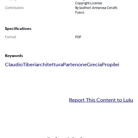
Copyright License
Contributors
By (author): Annarosa Cerutti
Fusco
Specifications
Format
PDF
Keywords
Claudio
Tiberi
architettura
Partenone
Grecia
Propilei
Report This Content to Lulu