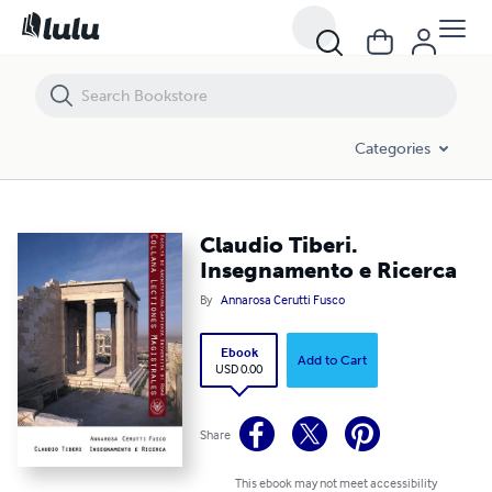
Claudio Tiberi. Insegnamento e Ricerca
Categories
Claudio Tiberi.
Insegnamento e Ricerca
By
Annarosa Cerutti Fusco
Ebook
Add to Cart
USD 0.00
Share
This ebook may not meet accessibility