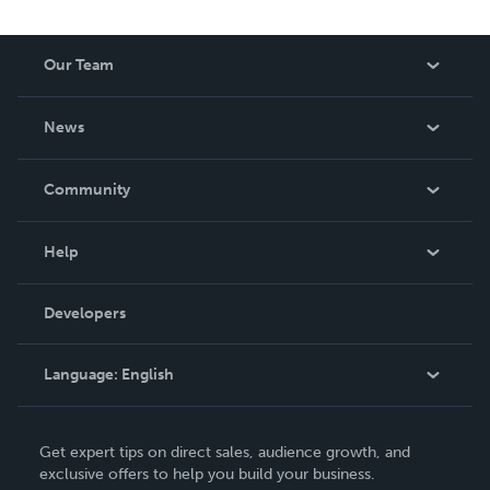
Our Team
About Us
News
Careers
In The News
Community
Events
Blog
Help
Videos
Order Lookup
Developers
Podcast
Knowledge Base
Language:
English
Contact Support
English
Get expert tips on direct sales, audience growth, and
Deutsch
exclusive offers to help you build your business.