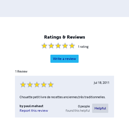
les bénéfices de la vente de cet ouvrage sont reversés à
des associations œuvrant pour la recherche sur la
sclérose en plaques (SEP): ARSEP et LFSEP
Ratings & Reviews
1
rating
Write a review
1
Review
Jul 18, 2011
Chouette petit livre de recettes anciennes,très traditionnelles.
by
paul.mahaut
0
people
Helpful
found this helpful
Report this review