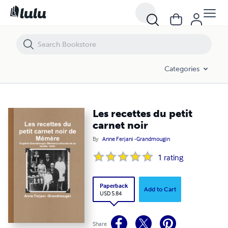
Les recettes du petit carnet noir
Categories
Les recettes du petit
carnet noir
By
Anne Ferjani -Grandmougin
1
rating
Paperback
Add to Cart
USD 5.84
Share