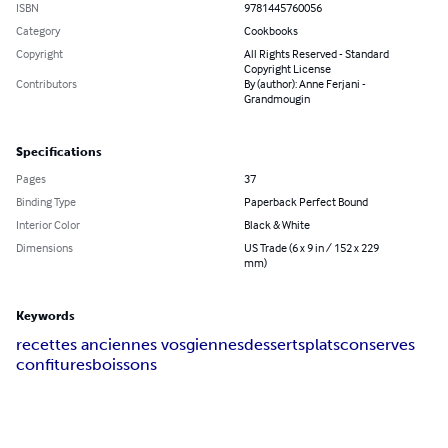
ISBN
9781445760056
Category
Cookbooks
Copyright
All Rights Reserved - Standard
Copyright License
Contributors
By (author): Anne Ferjani -
Grandmougin
Specifications
Pages
37
Binding Type
Paperback Perfect Bound
Interior Color
Black & White
Dimensions
US Trade (6 x 9 in / 152 x 229
mm)
Keywords
recettes anciennes vosgiennes
desserts
plats
conserves
confitures
boissons