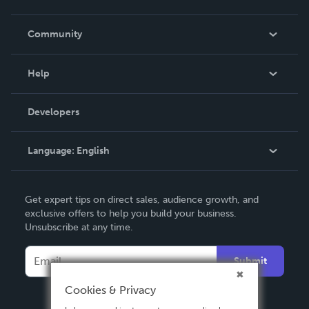
Careers
In The News
Community
Events
Blog
Help
Videos
Order Lookup
Developers
Podcast
Knowledge Base
Language:
English
Contact Support
English
Get expert tips on direct sales, audience growth, and
Deutsch
exclusive offers to help you build your business.
Unsubscribe at any time.
Français
Italiano
Submit
Español
Cookies & Privacy