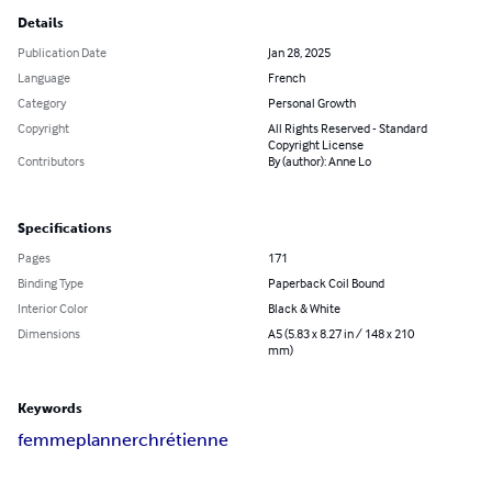
Details
Publication Date
Jan 28, 2025
Language
French
Category
Personal Growth
Copyright
All Rights Reserved - Standard
Copyright License
Contributors
By (author): Anne Lo
Specifications
Pages
171
Binding Type
Paperback Coil Bound
Interior Color
Black & White
Dimensions
A5 (5.83 x 8.27 in / 148 x 210
mm)
Keywords
femme
planner
chrétienne