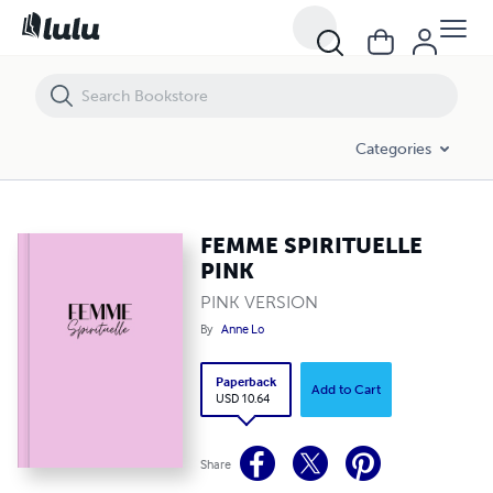
FEMME SPIRITUELLE PINK
Categories
FEMME SPIRITUELLE
PINK
PINK VERSION
By
Anne Lo
Paperback
Add to Cart
USD 10.64
Share