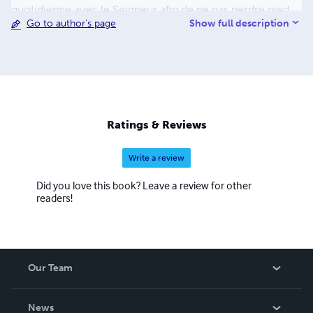
quotidienne avec le Seigneur afin de ne pas perdre pied
Show full description
Go to author's page
au milieu de leurs nombreuses casquettes et
responsabilités. Elle a créé le planner "Femme spirituelle"
qui s'inscrit parfaitement dans la vision de sa plateforme.
Ratings & Reviews
Write a review
Did you love this book? Leave a review for other
readers!
Our Team
About Us
News