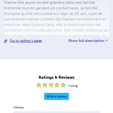
France très jeune où elle grandira dans une famille
bretonne tout en gardant un contact avec sa famille
d’origine qu’elle rencontrera à l’âge de 20 ans, sujet de
son premier roman L'enfant des Balkans actuellement en
réédition. Née Suzana Lipka, elle a choisi son nom de
naissance comme pseudonyme. Son métier d’hôtesse de
l’air qu’elle a exercé pendant presque deux décennies et
Show full description
Go to author's page
sa passion des voyages et de l’ésotérisme l’ont guidé dans
l’écriture de ce second roman « le jeu de cartes”.
Ratings & Reviews
1
rating
Write a review
1
Review