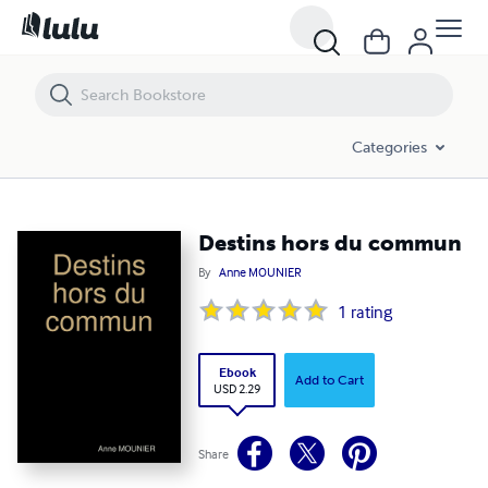
Destins hors du commun
Categories
Destins hors du commun
By
Anne MOUNIER
1
rating
Ebook
Add to Cart
USD 2.29
Share