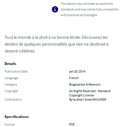
This ebook may not meet accessibility
standards and may not be fully compatible
with assistive technologies.
Tout le monde à le droit à sa bonne étoile. Découvrez les 
destins de quelques personnalités que rien ne destinait à 
devenir célèbres.
Details
Publication Date
Jan 20, 2014
Language
French
Category
Biographies & Memoirs
Copyright
All Rights Reserved - Standard
Copyright License
Contributors
By (author): Anne MOUNIER
Specifications
Format
PDF