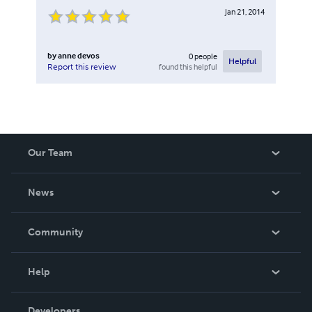
Jan 21, 2014
by
anne devos
0
people
Helpful
found this helpful
Report this review
Our Team
About Us
News
Careers
In The News
Community
Events
Blog
Help
Videos
Order Lookup
Developers