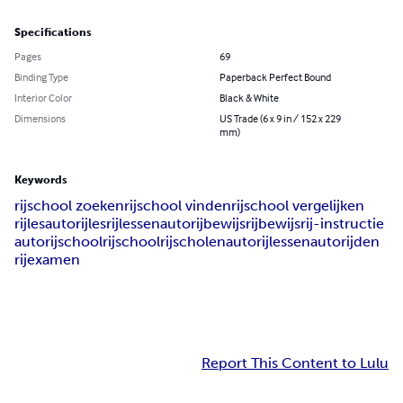
Specifications
Pages
69
Binding Type
Paperback Perfect Bound
Interior Color
Black & White
Dimensions
US Trade (6 x 9 in / 152 x 229
mm)
Keywords
rijschool zoeken
rijschool vinden
rijschool vergelijken
rijles
autorijles
rijlessen
autorijbewijs
rijbewijs
rij-instructie
autorijschool
rijschool
rijscholen
autorijlessen
autorijden
rijexamen
Report This Content to Lulu