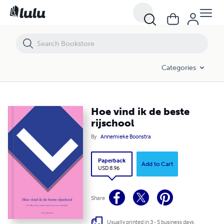
Hoe vind ik de beste rijschool
Categories
Hoe vind ik de beste
rijschool
By
Annemieke Boonstra
Paperback
Add to Cart
USD 8.96
Share
Usually printed in 3 - 5 business days