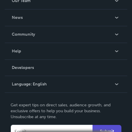
Our Team
About Us
News
Careers
In The News
Community
Events
Blog
Help
Videos
Order Lookup
Developers
Podcast
Knowledge Base
Language:
English
Contact Support
English
Get expert tips on direct sales, audience growth, and
Deutsch
exclusive offers to help you build your business.
Unsubscribe at any time.
Français
Italiano
Submit