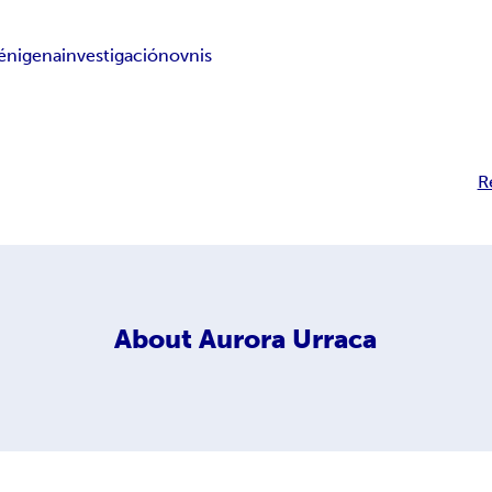
iénigena
investigación
ovnis
R
About
Aurora Urraca