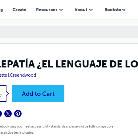
ng
Create
Resources
About
Bookstore
LEPATÍA ¿EL LENGUAJE DE L
tte J.Creendwood
k
Add to Cart
7
 ebook may not meet accessibility standards and may not be fully compatible
 assistive technologies.