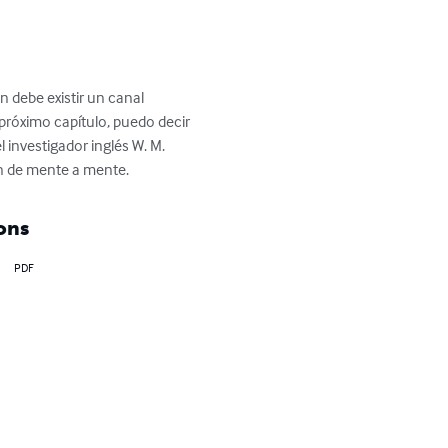
 debe existir un canal 
próximo capítulo, puedo decir 
investigador inglés W. M. 
n de mente a mente.
ons
PDF