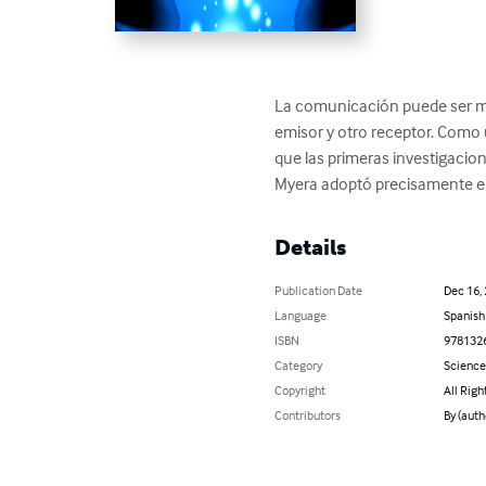
La comunicación puede ser men
emisor y otro receptor. Como 
que las primeras investigacio
Myera adoptó precisamente el
Details
Publication Date
Dec 16,
Language
Spanish
ISBN
978132
Category
Science
Copyright
All Righ
Contributors
By (auth