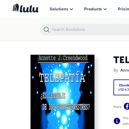
TELEPATÍA ¿EL LENGUAJE DE LOS EXTRATERRESTRES?
Solutions
Products
Prici
TE
By
Anne
Eboo
USD 4.3
Share
This
with