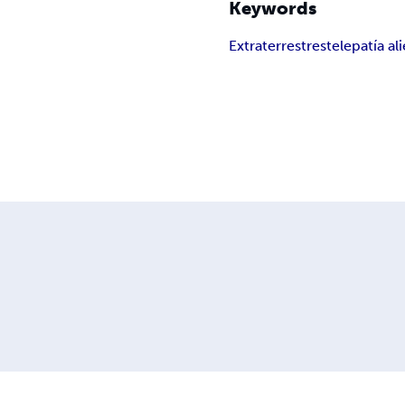
Keywords
Extraterrestres
telepatía al