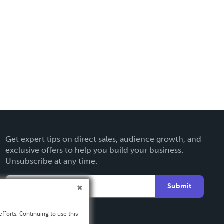
Get expert tips on direct sales, audience growth, and
exclusive offers to help you build your business.
Unsubscribe at any time.
Submit
fforts. Continuing to use this