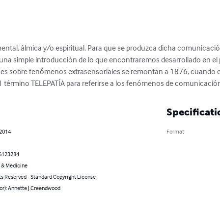
tal, álmica y/o espiritual. Para que se produzca dicha comunicación
una simple introducción de lo que encontraremos desarrollado en el 
nes sobre fenómenos extrasensoriales se remontan a 1876, cuando el 
  término TELEPATÍA para referirse a los fenómenos de comunicació
Specificati
 2014
Format
6123284
 & Medicine
ts Reserved - Standard Copyright License
or): Annette J.Creendwood