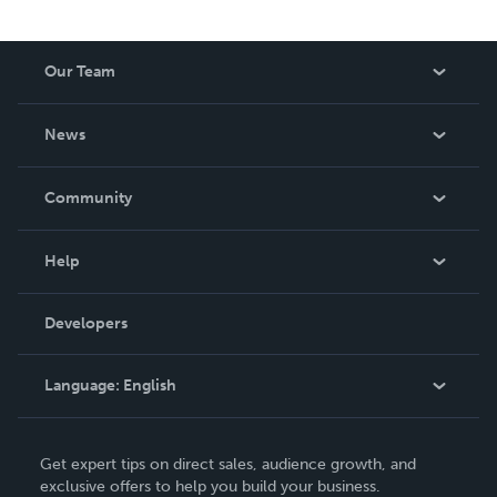
Our Team
About Us
News
Careers
In The News
Community
Events
Blog
Help
Videos
Order Lookup
Developers
Podcast
Knowledge Base
Language:
English
Contact Support
English
Get expert tips on direct sales, audience growth, and
Deutsch
exclusive offers to help you build your business.