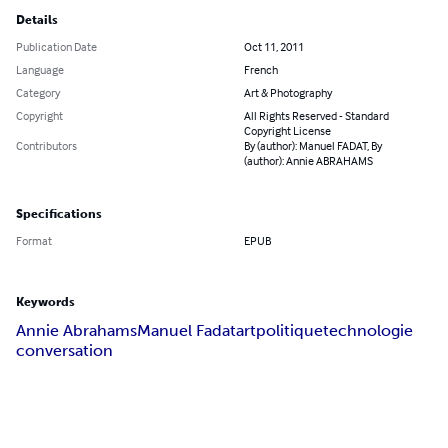
Details
Publication Date
Oct 11, 2011
Language
French
Category
Art & Photography
Copyright
All Rights Reserved - Standard
Copyright License
Contributors
By (author): Manuel FADAT, By
(author): Annie ABRAHAMS
Specifications
Format
EPUB
Keywords
Annie Abrahams
Manuel Fadat
art
politique
technologie
conversation