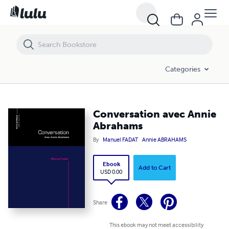
Conversation avec Annie Abrahams
Categories
Conversation avec Annie
Abrahams
By
Manuel FADAT
Annie ABRAHAMS
Ebook
Add to Cart
USD 0.00
Share
This ebook may not meet accessibility