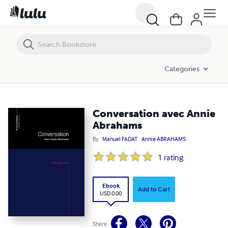
Conversation avec Annie Abrahams
Categories
Conversation avec Annie
Abrahams
By
Manuel FADAT
Annie ABRAHAMS
1
rating
Ebook
Add to Cart
USD 0.00
Share