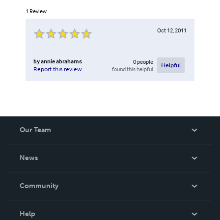
1
Review
Oct 12, 2011
by
annie abrahams
0
people
Helpful
found this helpful
Report this review
Our Team
About Us
News
Careers
In The News
Community
Events
Blog
Help