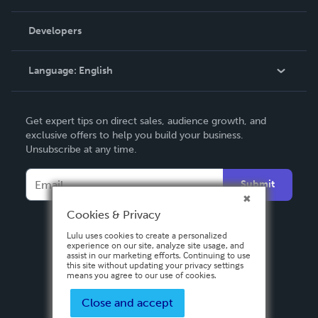
Videos
Order Lookup
Developers
Podcast
Knowledge Base
Language:
English
Contact Support
English
Get expert tips on direct sales, audience growth, and
Deutsch
exclusive offers to help you build your business.
Unsubscribe at any time.
Français
Italiano
Submit
Español
Cookies & Privacy
Lulu uses cookies to create a personalized
experience on our site, analyze site usage, and
assist in our marketing efforts. Continuing to use
this site without updating your privacy settings
means you agree to our use of cookies.
Close and accept