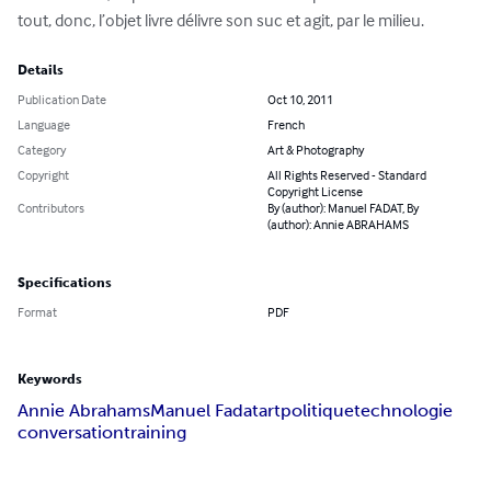
tout, donc, l’objet livre délivre son suc et agit, par le milieu.
Details
Publication Date
Oct 10, 2011
Language
French
Category
Art & Photography
Copyright
All Rights Reserved - Standard
Copyright License
Contributors
By (author): Manuel FADAT, By
(author): Annie ABRAHAMS
Specifications
Format
PDF
Keywords
Annie Abrahams
Manuel Fadat
art
politique
technologie
conversation
training