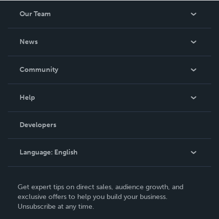
Our Team
About Us
News
Careers
In The News
Community
Events
Blog
Help
Videos
Order Lookup
Developers
Podcast
Knowledge Base
Language:
English
Contact Support
English
Get expert tips on direct sales, audience growth, and
Deutsch
exclusive offers to help you build your business.
Unsubscribe at any time.
Français