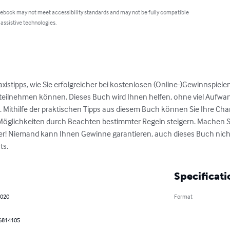
 ebook may not meet accessibility standards and may not be fully compatible
 assistive technologies.
axistipps, wie Sie erfolgreicher bei kostenlosen (Online-)Gewinnspiel
teilnehmen können. Dieses Buch wird Ihnen helfen, ohne viel Aufwan
Mithilfe der praktischen Tipps aus diesem Buch können Sie Ihre Ch
 Möglichkeiten durch Beachten bestimmter Regeln steigern. Machen S
er! Niemand kann Ihnen Gewinne garantieren, auch dieses Buch nicht
ts.
Specificati
2020
Format
6814105