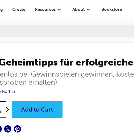
ng
Create
Resources
About
Bookstore
Geheimtipps für erfolgreich
tenlos bei Gewinnspielen gewinnen, kos
isproben erhalten)
e Bothin
k
Add to Cart
6