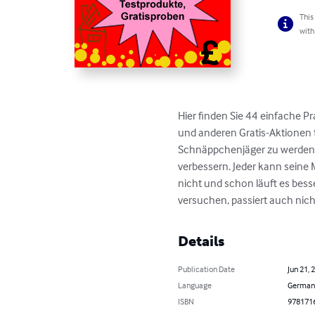
This
with
Hier finden Sie 44 einfache Pr
und anderen Gratis-Aktionen 
Schnäppchenjäger zu werden. 
verbessern. Jeder kann seine
nicht und schon läuft es bess
versuchen, passiert auch nich
Details
Publication Date
Jun 21, 
Language
German
ISBN
978171