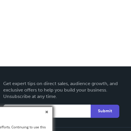
Get expert tips on direct sales, audience growth, and
exclusive offers to help you build your business.
Unsubscribe at any time.
Submit
fforts. Continuing to use this