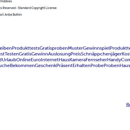
& Hobbies
ts Reserved - Standard Copyright License
or): Antje Bothin
reiben
Produkttests
Gratisproben
Muster
Gewinnspiel
Produktt
est
Testen
Gratis
Gewinn
Auslosung
Preis
Schnäppchenjäger
Kos
d
Urlaub
Online
Euro
Internet
Haus
Kamera
Fernseher
Handy
Com
uche
Bekommen
Geschenk
Präsent
Erhalten
Probe
Proben
Haus
R