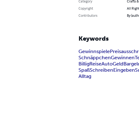
Category
Crafts 
Copyright
All Righ
Contributors
By (auth
Keywords
Gewinnspiele
Preisaussch
Schnäppchen
Gewinnen
T
Billig
Reise
Auto
Geld
Bargel
Spaß
Schreiben
Eingeben
S
Alltag