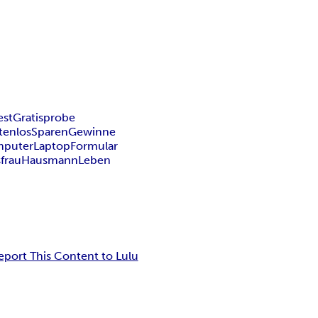
est
Gratisprobe
tenlos
Sparen
Gewinne
puter
Laptop
Formular
frau
Hausmann
Leben
eport This Content to Lulu