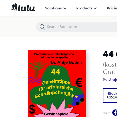
44 Geheimtipps für erfolgreiche Schnäppchenjäger
Solutions
Products
Prici
44 
(kos
Grat
By
Antj
Eboo
USD 2.8
Share