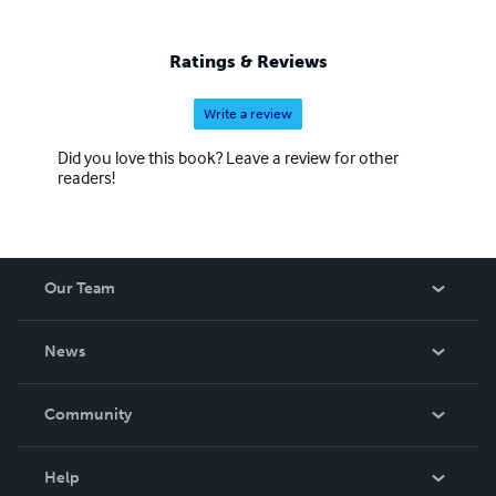
riverbank, or around the dinner table after a day full of
adventure.
Ratings & Reviews
Write a review
Did you love this book? Leave a review for other
readers!
Our Team
About Us
News
Careers
In The News
Community
Events
Blog
Help