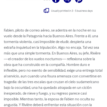
Usually printed in 3 - 5 business days
Fabien, piloto de correo aéreo, se adentra en la noche en su 
vuelo desde la Patagonia hacia Buenos Aires. Frente a él, una 
tormenta violenta, casi imposible de eludir, despierta una 
extraña inquietud en la tripulación. Algo no encaja. Tal vez sea 
más que una simple tormenta. En Buenos Aires, su jefe, Rivière 
—el creador de los vuelos nocturnos— reflexiona sobre la 
obra que ha construido en la compañía. Hombre duro e 
inflexible, pero no exento de sensibilidad, exige una entrega total 
al servicio, aun cuando una fisura amenaza con convertirse en 
tragedia: de las tres escalas que cruzan el cielo sudamericano 
bajo la oscuridad, una ha quedado atrapada en un ciclón 
inesperado, de nieve y fuego, y su regreso parece casi 
imposible. Mientras tanto, la esposa de Fabien no oculta su 
angustia. Y Rivière deberá enfrentar esta situación con la 