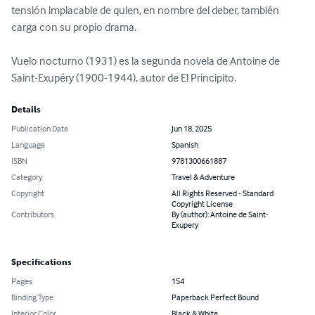
tensión implacable de quien, en nombre del deber, también 
carga con su propio drama.

Vuelo nocturno (1931) es la segunda novela de Antoine de 
Saint-Exupéry (1900-1944), autor de El Principito.
Details
Publication Date
Jun 18, 2025
Language
Spanish
ISBN
9781300661887
Category
Travel & Adventure
Copyright
All Rights Reserved - Standard
Copyright License
Contributors
By (author): Antoine de Saint-
Exupery
Specifications
Pages
154
Binding Type
Paperback Perfect Bound
Interior Color
Black & White