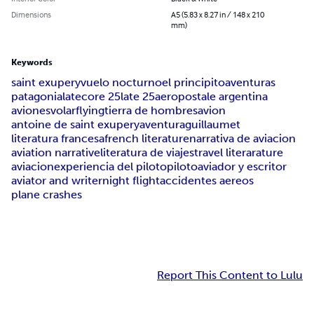
Dimensions
A5 (5.83 x 8.27 in / 148 x 210
mm)
Keywords
saint exupery
vuelo nocturno
el principito
aventuras
patagonia
latecore 25
late 25
aeropostale argentina
aviones
volar
flying
tierra de hombres
avion
antoine de saint exupery
aventura
guillaumet
literatura francesa
french literature
narrativa de aviacion
aviation narrative
literatura de viajes
travel literarature
aviacion
experiencia del piloto
piloto
aviador y escritor
aviator and writer
night flight
accidentes aereos
plane crashes
Report This Content to Lulu