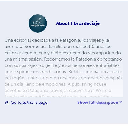
About
librosdeviaje
Una editorial dedicada a la Patagonia, los viajes y la
aventura. Somos una familia con más de 60 años de
historia: abuelo, hijo y nieto escribiendo y compartiendo
una misma pasión. Recorremos la Patagonia conectando
con sus paisajes, su gente y esos personajes entrañables
que inspiran nuestras historias. Relatos que nacen al calor
del fogón, junto al río o en una mesa compartida después
de un día lleno de emociones. A publishing house
devoted to Patagonia, travel, and adventure. We’re a
family with over 60 years of storytelling: grandfather,
Show full description
Go to author's page
father, and grandson writing and sharing the same
passion. We journey through Patagonia, connecting with
its landscapes, its people, and the memorable characters
who inspire our stories. Tales born by the fire, along the