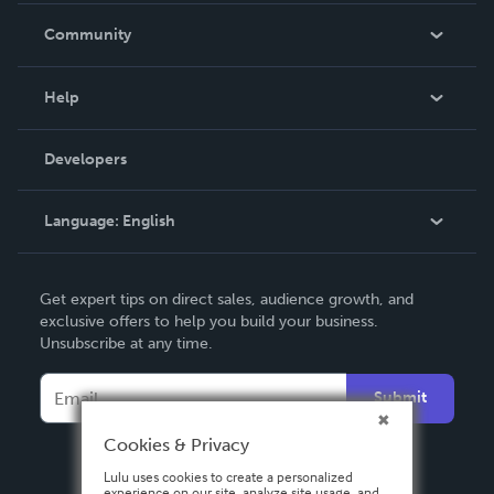
In The News
Community
Events
Blog
Help
Videos
Order Lookup
Developers
Podcast
Knowledge Base
Language:
English
Contact Support
English
Get expert tips on direct sales, audience growth, and
Deutsch
exclusive offers to help you build your business.
Unsubscribe at any time.
Français
Italiano
Submit
Español
Cookies & Privacy
Lulu uses cookies to create a personalized
experience on our site, analyze site usage, and