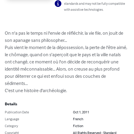
standards and may not be fully compatible
with assistive technologies.
On n'a pas le temps ni l'envie de réfléchir, la vie file, on jouit de 
son apanage sans philosopher...

Puis vient le moment de la dépossession, la perte de l'être aimé, 
le chômage, quand on s'aperçoit que le pays et la ville natals 
ont changé, ce moment où l'on décide de reconquérir une 
identité méconnaissable... Alors, on creuse au plus profond 
pour déterrer ce qui est enfoui sous des couches de 
sédiments...

C'est une histoire d'archéologie.
Details
Publication Date
Oct 1, 2011
Language
French
Category
Fiction
Copyright
All Rights Reserved - Standard