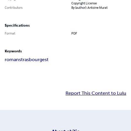
Copyright License
Contributors
By (author): Antoine Murat
Specifications
Format
PDF
Keywords
roman
strasbourg
est
Report This Content to Lulu