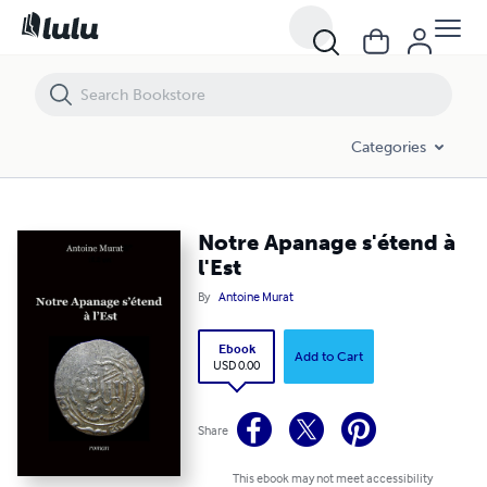
Notre Apanage s'étend à l'Est
Categories
Notre Apanage s'étend à
l'Est
By
Antoine Murat
Ebook
Add to Cart
USD 0.00
Share
This ebook may not meet accessibility