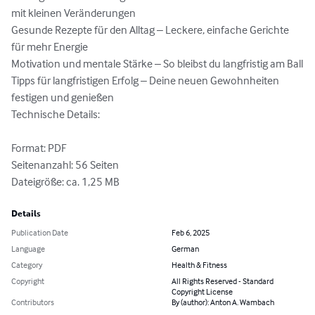
mit kleinen Veränderungen

Gesunde Rezepte für den Alltag – Leckere, einfache Gerichte 
für mehr Energie

Motivation und mentale Stärke – So bleibst du langfristig am Ball

Tipps für langfristigen Erfolg – Deine neuen Gewohnheiten 
festigen und genießen

Technische Details:

Format: PDF

Seitenanzahl: 56 Seiten

Dateigröße: ca. 1,25 MB
Details
Publication Date
Feb 6, 2025
Language
German
Category
Health & Fitness
Copyright
All Rights Reserved - Standard
Copyright License
Contributors
By (author): Anton A. Wambach