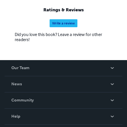
Ratings & Reviews
Write a review
Did you love this book? Leave a review for other
readers!
Our Team
About Us
News
Careers
In The News
Community
Events
Blog
Help
Videos