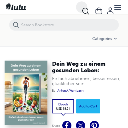
Dein Weg zu einem gesunden Leben:
Categories
Dein Weg zu einem
gesunden Leben:
Einfach abnehmen, besser essen,
glücklicher sein.
By
Anton A. Wambach
Ebook
Add to Cart
USD 18.21
Share