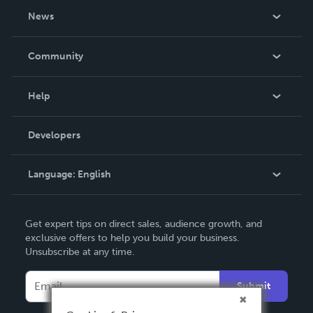
About Us
News
Careers
In The News
Community
Events
Blog
Help
Videos
Order Lookup
Developers
Podcast
Knowledge Base
Language:
English
Contact Support
English
Get expert tips on direct sales, audience growth, and
Deutsch
exclusive offers to help you build your business.
Unsubscribe at any time.
Français
Italiano
Submit
Español