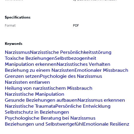
Specifications
Format
PDF
Keywords
Narzissmus
Narzisstische Persönlichkeitsstörung
Toxische Beziehungen
Selbstbezogenheit
Manipulation erkennen
Narzisstisches Verhalten
Beziehung zu einem Narzissten
Emotionaler Missbrauch
Grenzen setzen
Psychologie des Narzissmus
Narzissten entlarven
Heilung von narzisstischem Missbrauch
Narzisstische Manipulation
Gesunde Beziehungen aufbauen
Narzissmus erkennen
Narzisstische Traumata
Persönliche Entwicklung
Selbstschutz in Beziehungen
Psychologische Beratung bei Narzissmus
Beziehungen und Selbstwertgefühl
Emotionale Resilienz