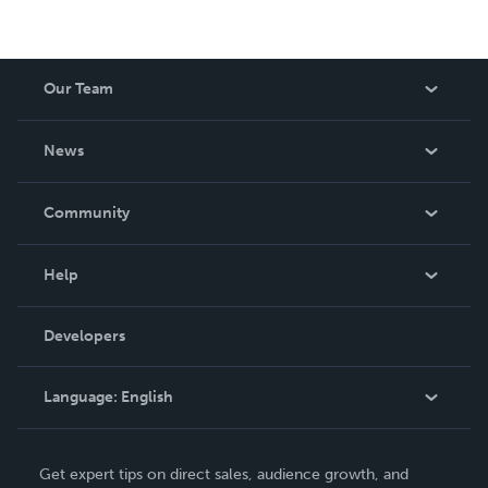
Our Team
About Us
News
Careers
In The News
Community
Events
Blog
Help
Videos
Order Lookup
Developers
Podcast
Knowledge Base
Language:
English
Contact Support
English
Get expert tips on direct sales, audience growth, and
Deutsch