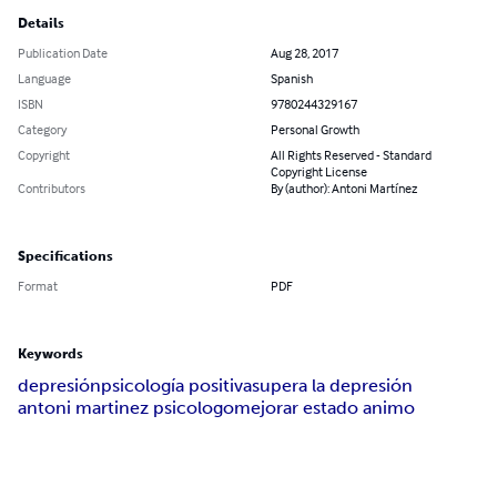
Details
Publication Date
Aug 28, 2017
Language
Spanish
ISBN
9780244329167
Category
Personal Growth
Copyright
All Rights Reserved - Standard
Copyright License
Contributors
By (author): Antoni Martínez
Specifications
Format
PDF
Keywords
depresión
psicología positiva
supera la depresión
antoni martinez psicologo
mejorar estado animo