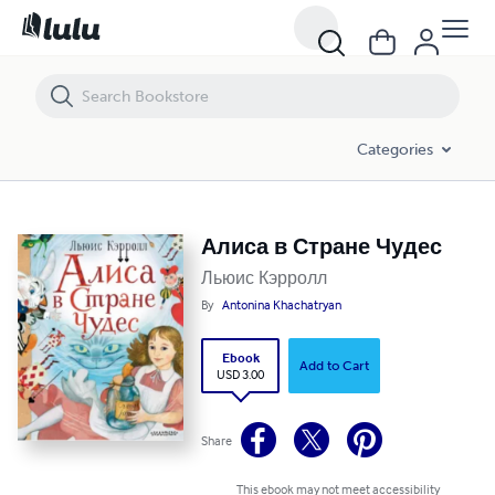
Алиса в Стране Чудес
Categories
Алиса в Стране Чудес
Льюис Кэрролл
By
Antonina Khachatryan
Ebook
Add to Cart
USD 3.00
Share
This ebook may not meet accessibility