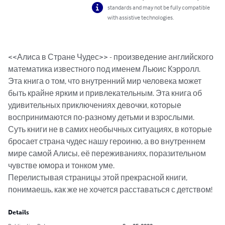
standards and may not be fully compatible
with assistive technologies.
<<Алиса в Стране Чудес>> - произведение английского 
математика известного под именем Льюис Кэрролл.

Эта книга о том, что внутренний мир человека может 
быть крайне ярким и привлекательным. Эта книга об 
удивительных приключениях девочки, которые 
воспринимаются по-разному детьми и взрослыми.

Суть книги не в самих необычных ситуациях, в которые 
бросает страна чудес нашу героиню, а во внутреннем 
мире самой Алисы, её переживаниях, поразительном 
чувстве юмора и тонком уме.

Перелистывая страницы этой прекрасной книги, 
понимаешь, как же не хочется расставаться с детством!
Details