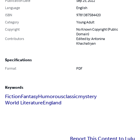
Publication Date
Sep 25, 2022
Language
English
ISBN
9781387584420
Category
Young Adult
Copyright
No Known Copyright (Public
Domain)
Contributors
Edited by: Antonina
Khachatryan
Specifications
Format
PDF
Keywords
Fiction
Fantasy
Humorous
classic
mystery
World LiteratureEngland
Report This Content to Lulu