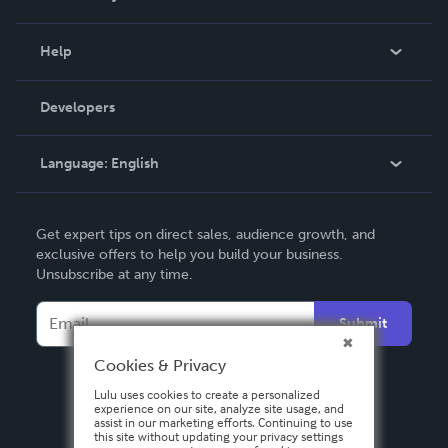
Events
Blog
Help
Videos
Order Lookup
Developers
Podcast
Knowledge Base
Language:
English
Contact Support
English
Get expert tips on direct sales, audience growth, and
Deutsch
exclusive offers to help you build your business.
Unsubscribe at any time.
Français
Italiano
Submit
Español
Cookies & Privacy
Lulu uses cookies to create a personalized
experience on our site, analyze site usage, and
assist in our marketing efforts. Continuing to use
this site without updating your privacy settings