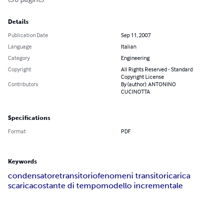
Details
Publication Date
Sep 11, 2007
Language
Italian
Category
Engineering
Copyright
All Rights Reserved - Standard
Copyright License
Contributors
By (author): ANTONINO
CUCINOTTA
Specifications
Format
PDF
Keywords
condensatore
transitorio
fenomeni transitori
carica
scarica
costante di tempo
modello incrementale