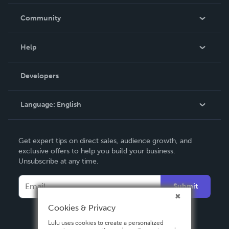
Careers
In The News
Community
Events
Blog
Help
Videos
Order Lookup
Developers
Podcast
Knowledge Base
Language:
English
Contact Support
English
Get expert tips on direct sales, audience growth, and
Deutsch
exclusive offers to help you build your business.
Unsubscribe at any time.
Français
Italiano
Submit
Español
Cookies & Privacy
Lulu uses cookies to create a personalized