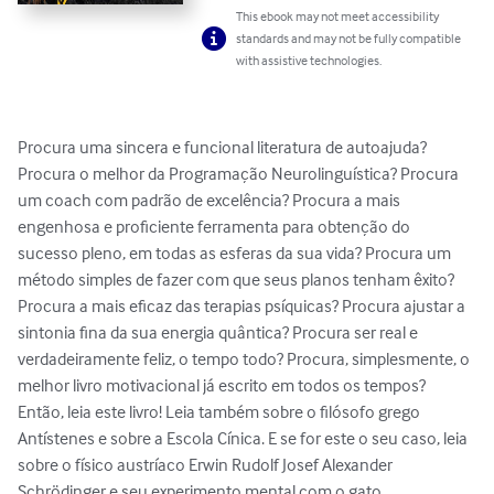
This ebook may not meet accessibility
standards and may not be fully compatible
with assistive technologies.
Procura uma sincera e funcional literatura de autoajuda? 
Procura o melhor da Programação Neurolinguística? Procura 
um coach com padrão de excelência? Procura a mais 
engenhosa e proficiente ferramenta para obtenção do 
sucesso pleno, em todas as esferas da sua vida? Procura um 
método simples de fazer com que seus planos tenham êxito? 
Procura a mais eficaz das terapias psíquicas? Procura ajustar a 
sintonia fina da sua energia quântica? Procura ser real e 
verdadeiramente feliz, o tempo todo? Procura, simplesmente, o 
melhor livro motivacional já escrito em todos os tempos? 
Então, leia este livro! Leia também sobre o filósofo grego 
Antístenes e sobre a Escola Cínica. E se for este o seu caso, leia 
sobre o físico austríaco Erwin Rudolf Josef Alexander 
Schrödinger e seu experimento mental com o gato.