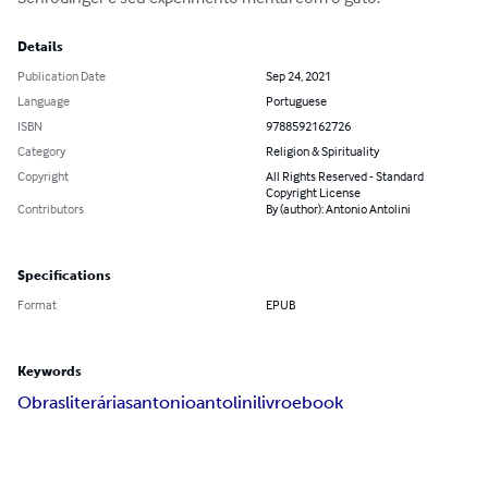
Details
Publication Date
Sep 24, 2021
Language
Portuguese
ISBN
9788592162726
Category
Religion & Spirituality
Copyright
All Rights Reserved - Standard
Copyright License
Contributors
By (author): Antonio Antolini
Specifications
Format
EPUB
Keywords
Obrasliterárias
antonio
antolini
livro
ebook