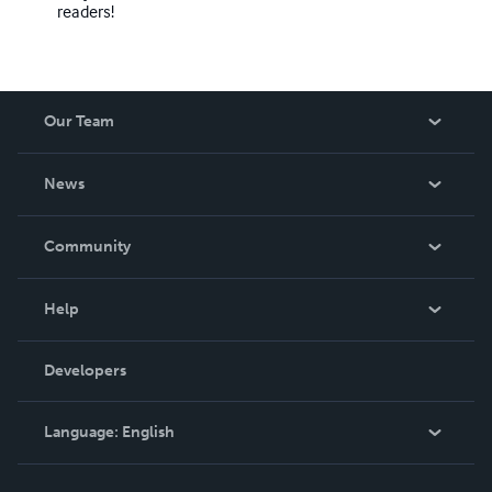
readers!
Our Team
About Us
News
Careers
In The News
Community
Events
Blog
Help
Videos
Order Lookup
Developers
Podcast
Knowledge Base
Language:
English
Contact Support
English