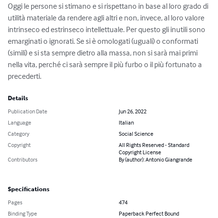
Oggi le persone si stimano e si rispettano in base al loro grado di 
utilità materiale da rendere agli altri e non, invece, al loro valore 
intrinseco ed estrinseco intellettuale. Per questo gli inutili sono 
emarginati o ignorati. Se si è omologati (uguali) o conformati 
(simili) e si sta sempre dietro alla massa, non si sarà mai primi 
nella vita, perché ci sarà sempre il più furbo o il più fortunato a 
precederti.
Details
Publication Date
Jun 26, 2022
Language
Italian
Category
Social Science
Copyright
All Rights Reserved - Standard
Copyright License
Contributors
By (author): Antonio Giangrande
Specifications
Pages
474
Binding Type
Paperback Perfect Bound