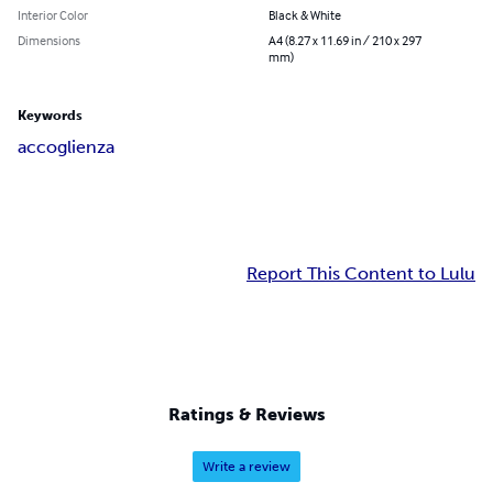
Interior Color
Black & White
Dimensions
A4 (8.27 x 11.69 in / 210 x 297
mm)
Keywords
accoglienza
Report This Content to Lulu
Ratings & Reviews
Write a review