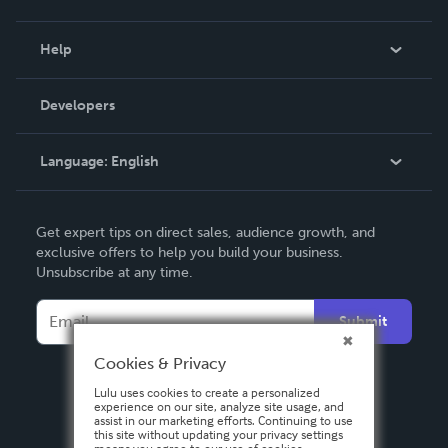
Events
Blog
Help
Videos
Order Lookup
Developers
Podcast
Knowledge Base
Language:
English
Contact Support
English
Get expert tips on direct sales, audience growth, and
Deutsch
exclusive offers to help you build your business.
Unsubscribe at any time.
Français
Italiano
Submit
Español
Cookies & Privacy
Lulu uses cookies to create a personalized
experience on our site, analyze site usage, and
assist in our marketing efforts. Continuing to use
this site without updating your privacy settings