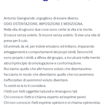
Antonio Giangrande, orgoglioso di essere diverso.

ODIO OSTENTAZIONE, IMPOSIZIONE E MENZOGNA.

Nella vita di ognuno due cose sono certe: la vita e la morte.

Si nasce senza volerlo. Si muore senza volerlo. Si vive una vita di 
prese per il culo.

Gli animali, da sé, per indole emulano ed imitano, imparando 
atteggiamenti e comportamenti dei propri simili. Senonché 
sono proprio i simili, a difesa del gruppo, a inculcare nella mente 
altrui il principio di omologazione e conformazione.

Noi siamo quello che altri hanno voluto che diventassimo. 
Facciamo in modo che diventiamo quello che noi avremmo 
(rafforzativo di saremmo) voluto diventare.

Tu esisti se la tv ti considera. 

I Fatti son fatti oggettivi naturali e rimangono tali. 

Chi conosce i fatti si chiama esperto ed esprime pareri. 

Chi non conosce i fatti esprime opinioni e si chiama opinionista.
