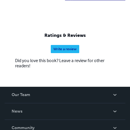
Ratings & Reviews
Write a review
Did you love this book? Leave a review for other
readers!
Our Team
About Us
News
Careers
In The News
Community