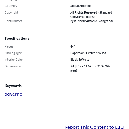
Category
Social Science
Copyright
All Rights Reserved - Standard
Copyright License
Contributors
By (author): Antonio Giangrande
Specifications
Pages
441
Binding Type
Paperback Perfect Bound
Interior Color
Black & White
Dimensions
A4 (8.27 x 11.69 in / 210 x 297
mm)
Keywords
governo
Report This Content to Lulu