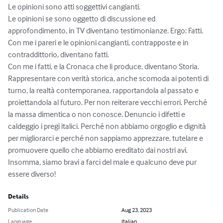
Le opinioni sono atti soggettivi cangianti.

Le opinioni se sono oggetto di discussione ed 
approfondimento, in TV diventano testimonianze. Ergo: Fatti. 

Con me i pareri e le opinioni cangianti, contrapposte e in 
contraddittorio, diventano fatti. 

Con me i fatti, e la Cronaca che li produce, diventano Storia.

Rappresentare con verità storica, anche scomoda ai potenti di 
turno, la realtà contemporanea, rapportandola al passato e 
proiettandola al futuro. Per non reiterare vecchi errori. Perché 
la massa dimentica o non conosce. Denuncio i difetti e 
caldeggio i pregi italici. Perché non abbiamo orgoglio e dignità 
per migliorarci e perché non sappiamo apprezzare, tutelare e 
promuovere quello che abbiamo ereditato dai nostri avi. 
Insomma, siamo bravi a farci del male e qualcuno deve pur 
essere diverso!
Details
Publication Date
Aug 23, 2023
Language
Italian