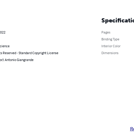
Specificati
2022
Pages
Binding Type
Science
Interior Color
ts Reserved - Standard Copyright License
Dimensions
or): Antonio Giangrande
R