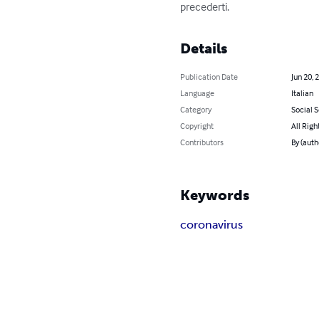
precederti.
Details
Publication Date
Jun 20, 
Language
Italian
Category
Social 
Copyright
All Righ
Contributors
By (auth
Keywords
coronavirus