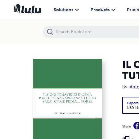
IL COGLIONAVIRUS DECIMA PARTE SENZA SPERANZA TUTTO SARA’ 
Solutions
Products
Prici
IL
TU
By
Anto
Paperb
USD 44
Share