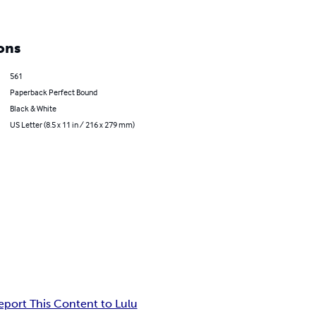
ons
561
Paperback Perfect Bound
Black & White
US Letter (8.5 x 11 in / 216 x 279 mm)
eport This Content to Lulu