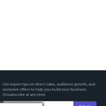
Get expert tips on direct sales, audience growth, and
exclusive offers to help you build your business.
Unsubscribe at any time.