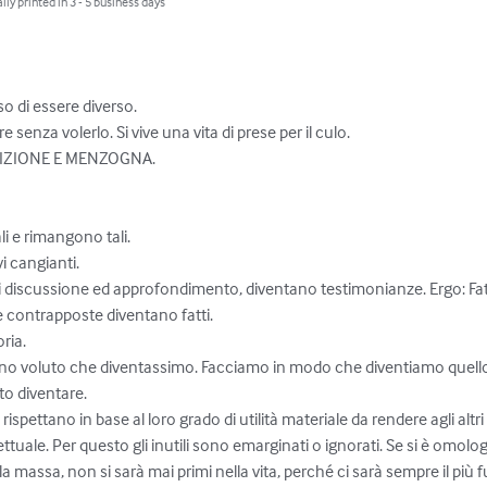
lly printed in 3 - 5 business days
 di essere diverso.

 senza volerlo. Si vive una vita di prese per il culo.

IZIONE E MENZOGNA.

li e rimangono tali. 

i cangianti.

 discussione ed approfondimento, diventano testimonianze. Ergo: Fatti
 contrapposte diventano fatti. 

ia.

anno voluto che diventassimo. Facciamo in modo che diventiamo quel
o diventare.

rispettano in base al loro grado di utilità materiale da rendere agli altri
ettuale. Per questo gli inutili sono emarginati o ignorati. Se si è omolo
alla massa, non si sarà mai primi nella vita, perché ci sarà sempre il più f