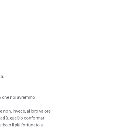
. 

lo che noi avremmo 
 e non, invece, al loro valore 
gati (uguali) o conformati 
urbo o il più fortunato a 