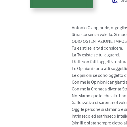
Usua
Antonio Giangrande, orgoglioso
Si nasce senza volerlo. Si muore
ODIO OSTENTAZIONE, IMPOS
Tu esisti se la tv ti considera. 

La Tv esiste se tu la guardi.

I Fatti son fatti oggettivi natura
Le Opinioni sono atti soggettiv
Le opinioni se sono oggetto di
Con me le Opinioni cangianti e
Con me la Cronaca diventa Stor
Noi siamo quello che altri h
(rafforzativo di saremmo) volut
Oggi le persone si stimano e si 
intrinseco ed estrinseco intell
(simili) e si sta sempre dietro 