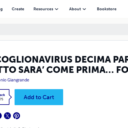
COME PRIMA… FORSE
ng
Create
Resources
About
Bookstore
 COGLIONAVIRUS DECIMA PA
TTO SARA’ COME PRIMA… F
nio Giangrande
ack
Add to Cart
.75