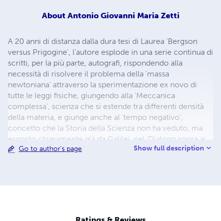
About
Antonio Giovanni Maria Zetti
A 20 anni di distanza dalla dura tesi di Laurea 'Bergson
versus Prigogine', l'autore esplode in una serie continua di
scritti, per la più parte, autografi, rispondendo alla
necessità di risolvere il problema della 'massa
newtoniana' attraverso la sperimentazione ex novo di
tutte le leggi fisiche, giungendo alla 'Meccanica
complessa', scienza che si estende tra differenti densità
della materia, e giunge anche al 'tempo negativo',
concetto che la Storia della Scienza non ha veduto, ma
esposto chiaramente già da Galilei, nel 'Dialogo sopra ai
Show full description
Go to author's page
due massimi sistemi del mondo'. Unitamente a ciò, si
prolungano le osservazioni filosofiche, già oggetto
esperenziale ereditato dall' Università di Pavia ,dove si è
formato, dal 1986 al 1994, quando faceva parte
dell'embrionale progetto del Laboratorio di Filosofia
Computazionale diretto da Lorenzo Magnani. Gli scritti,
nascono per gratificare unicamente il' personale ed
Ratings & Reviews