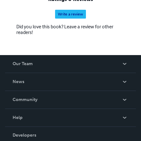
immenso bisogno di Verità.
Write a review
Did you love this book? Leave a review for other
readers!
Our Team
About Us
News
Careers
In The News
Community
Events
Blog
Help
Videos
Order Lookup
Developers
Podcast