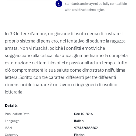
standards and may not be fully compatible
with assistive technologies.
In 33 lettere d'amore, un giovane filosofo cerca di illustrare il 
proprio sistema di pensiero, nel tentativo di sedurre la ragazza 
amata. Non vi riuscirà, poichè i conflitti emotivi che 
soggiacciono alla critica filosofica, gli impediranno la completa 
esternazione dei temi filosofici e passionali ad un tempo. Tutto 
ciò comprometterà la sua salute come dimostrato nell'ultima 
lettera. Scritto con tre caratteri differenti per tre differenti 
dimensioni del narrare è un lavoro di ingegneria filosofico-
letteraria.
Details
Publication Date
Dec 10, 2016
Language
Italian
ISBN
9781326888602
Category
Fiction