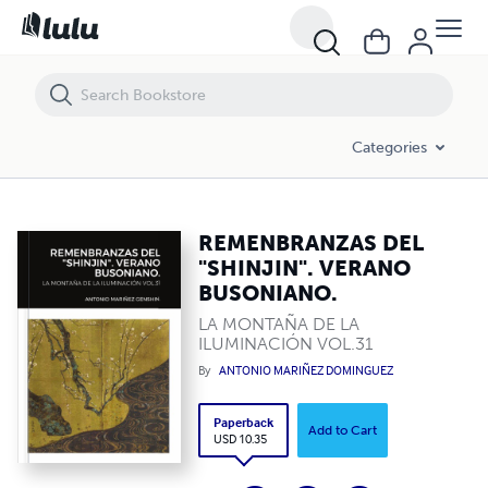
REMENBRANZAS DEL "SHINJIN". VERANO BUSONIANO.
Categories
REMENBRANZAS DEL
"SHINJIN". VERANO
BUSONIANO.
LA MONTAÑA DE LA
ILUMINACIÓN VOL.31
By
ANTONIO MARIÑEZ DOMINGUEZ
Paperback
Add to Cart
USD 10.35