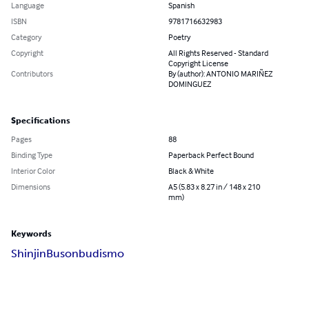
Language
Spanish
ISBN
9781716632983
Category
Poetry
Copyright
All Rights Reserved - Standard
Copyright License
Contributors
By (author): ANTONIO MARIÑEZ
DOMINGUEZ
Specifications
Pages
88
Binding Type
Paperback Perfect Bound
Interior Color
Black & White
Dimensions
A5 (5.83 x 8.27 in / 148 x 210
mm)
Keywords
Shinjin
Buson
budismo