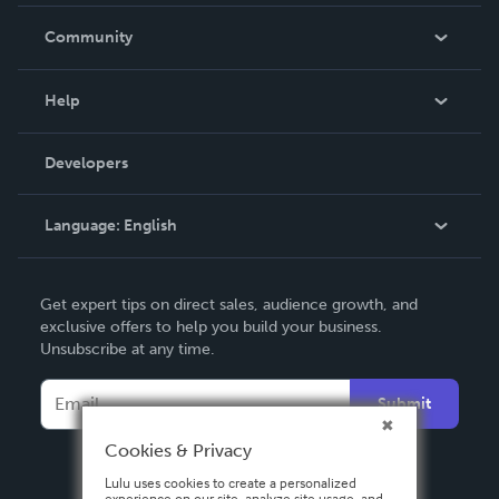
Careers
In The News
Community
Events
Blog
Help
Videos
Order Lookup
Developers
Podcast
Knowledge Base
Language:
English
Contact Support
English
Get expert tips on direct sales, audience growth, and
Deutsch
exclusive offers to help you build your business.
Unsubscribe at any time.
Français
Italiano
Submit
Español
Cookies & Privacy
Lulu uses cookies to create a personalized
experience on our site, analyze site usage, and