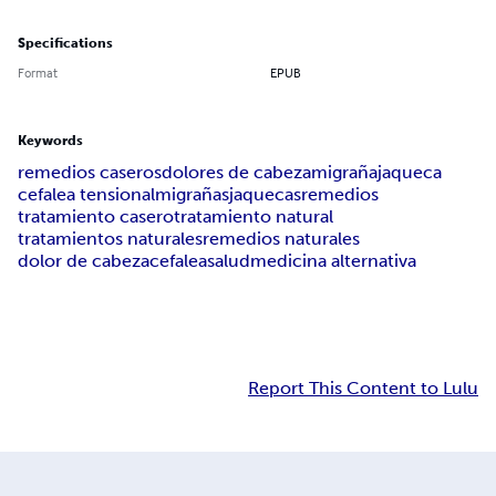
Specifications
Format
EPUB
Keywords
remedios caseros
dolores de cabeza
migraña
jaqueca
cefalea tensional
migrañas
jaquecas
remedios
tratamiento casero
tratamiento natural
tratamientos naturales
remedios naturales
dolor de cabeza
cefalea
salud
medicina alternativa
Report This Content to Lulu