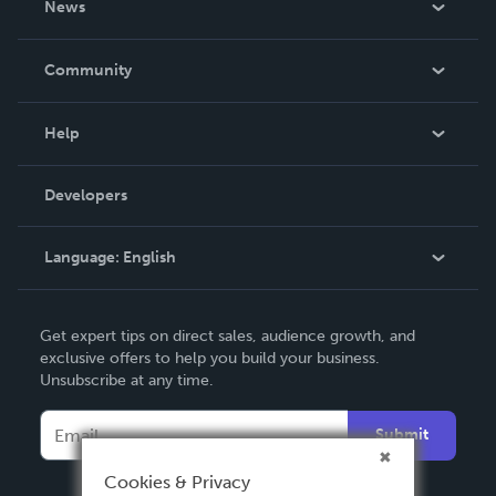
News
Careers
In The News
Community
Events
Blog
Help
Videos
Order Lookup
Developers
Podcast
Knowledge Base
Language:
English
Contact Support
English
Get expert tips on direct sales, audience growth, and
Deutsch
exclusive offers to help you build your business.
Unsubscribe at any time.
Français
Italiano
Submit
Español
Cookies & Privacy