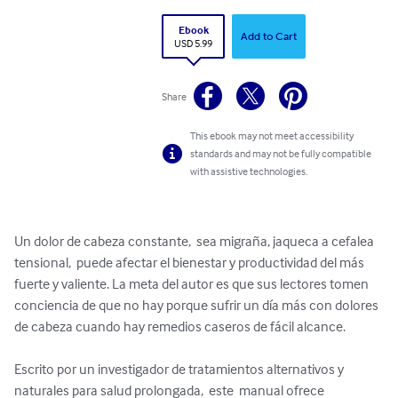
Ebook
Add to Cart
USD 5.99
Share
This ebook may not meet accessibility
standards and may not be fully compatible
with assistive technologies.
Un dolor de cabeza constante,  sea migraña, jaqueca a cefalea 
tensional,  puede afectar el bienestar y productividad del más 
fuerte y valiente. La meta del autor es que sus lectores tomen 
conciencia de que no hay porque sufrir un día más con dolores 
de cabeza cuando hay remedios caseros de fácil alcance.

Escrito por un investigador de tratamientos alternativos y 
naturales para salud prolongada,  este  manual ofrece 