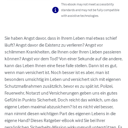
This ebook may not meet accessibility
standards and may not be fully compatible
with assistive technologies.
Sie haben Angst davor, dass in Ihrem Leben mal etwas schief 
läuft? Angst davor die Existenz zu verlieren? Angst vor 
schlimmen Krankheiten, die Ihnen oder Ihren Lieben passieren 
können? Angst vor dem Tod? Von einer Sekunde auf die andere, 
kann das Leben Ihnen eine fiese Falle stellen. Dann ist es gut, 
wenn man versichert ist. Noch besser ist es aber, man ist 
besonders umsichtig im Leben und versichert sich mit eigenen 
Schutzmaßnahmen zusätzlich, bevor es zu spät ist. Polizei, 
Feuerwehr, Notarzt und Versicherungen geben uns ein gutes 
Gefühl in Punkto Sicherheit. Doch reicht das wirklich, um das 
eigene Leben maximal abzusichern? Ist es nicht viel besser, 
man nimmt diesen wichtigen Part des eigenen Lebens in die 
eigene Hand? Dieses Ratgeber-eBook wird Sie bei Ihrer 
persönlichen Sicherheits-Mission wirkungsvoll unterstützen. Es 