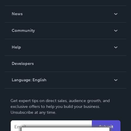
About Us
News
Careers
In The News
Community
Events
Blog
Help
Videos
Order Lookup
Developers
Podcast
Knowledge Base
Language:
English
Contact Support
English
Get expert tips on direct sales, audience growth, and
Deutsch
exclusive offers to help you build your business.
Unsubscribe at any time.
Français
Italiano
Submit