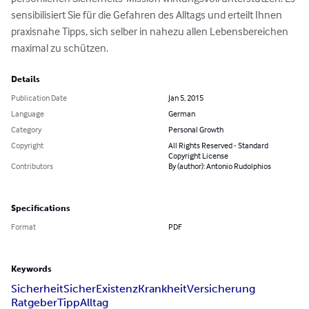
sensibilisiert Sie für die Gefahren des Alltags und erteilt Ihnen 
praxisnahe Tipps, sich selber in nahezu allen Lebensbereichen 
maximal zu schützen.
Details
Publication Date
Jan 5, 2015
Language
German
Category
Personal Growth
Copyright
All Rights Reserved - Standard
Copyright License
Contributors
By (author): Antonio Rudolphios
Specifications
Format
PDF
Keywords
Sicherheit
Sicher
Existenz
Krankheit
Versicherung
Ratgeber
Tipp
Alltag