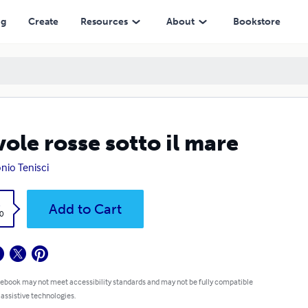
ng
Create
Resources
About
Bookstore
ole rosse sotto il mare
nio Tenisci
k
Add to Cart
0
 ebook may not meet accessibility standards and may not be fully compatible
 assistive technologies.