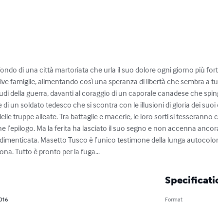
ndo di una città martoriata che urla il suo dolore ogni giorno più fort
ttive famiglie, alimentando così una speranza di libertà che sembra a tutti
rudi della guerra, davanti al coraggio di un caporale canadese che spi
e di un soldato tedesco che si scontra con le illusioni di gloria dei suoi
elle truppe alleate. Tra battaglie e macerie, le loro sorti si tesseranno c
ne l’epilogo. Ma la ferita ha lasciato il suo segno e non accenna ancor
dimenticata. Masetto Tusco è l’unico testimone della lunga autocolonna
ona. Tutto è pronto per la fuga...
Specificati
2016
Format