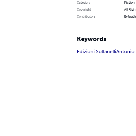
Category
Fiction
Copyright
All Righ
Contributors
By (auth
Keywords
Edizioni Solfanelli
Antonio 