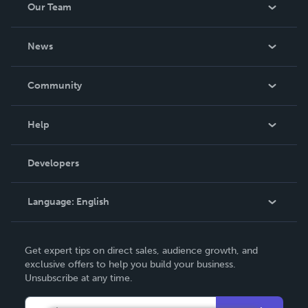
Our Team
About Us
News
Careers
In The News
Community
Events
Blog
Help
Videos
Order Lookup
Developers
Podcast
Knowledge Base
Language:
English
Contact Support
English
Get expert tips on direct sales, audience growth, and
Deutsch
exclusive offers to help you build your business.
Unsubscribe at any time.
Français
Italiano