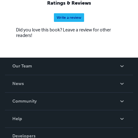
Ratings & Reviews
Write a review
Did you love this book? Leave a review for other
readers!
Our Team
About Us
News
Careers
In The News
Community
Events
Blog
Help
Videos
Order Lookup
Developers
Podcast