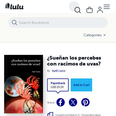
¿Sueñan los percebes con racimos de uvas?
Categories
¿Sueñan los percebes
con racimos de uvas?
By
Apát Lajos
Paperback
Add to Cart
USD 25.29
Share
Usually printed in 3 - 5 business days