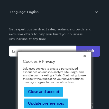
Knowledge Base
Language:
English
Contact Support
English
Get expert tips on direct sales, audience growth, and
Deutsch
exclusive offers to help you build your business.
Unsubscribe at any time.
Français
Italiano
Submit
Español
Cookies & Privacy
Lulu uses cookies to create a personalized
experience on our site, analyze site usage, and
assist in our marketing efforts. Continuing to use
this site without updating your privacy settings
means you agree to our use of cookies.
Close and accept
Update preferences
Privacy Policy
Terms & Conditions
Security