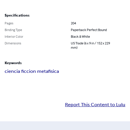
Specifications
Pages
204
Binding Type
Paperback Perfect Bound
Interior Color
Black & White
Dimensions
US Trade (6 x 9 in / 152 x 229
mm)
Keywords
ciencia ficcion metafisica
Report This Content to Lulu