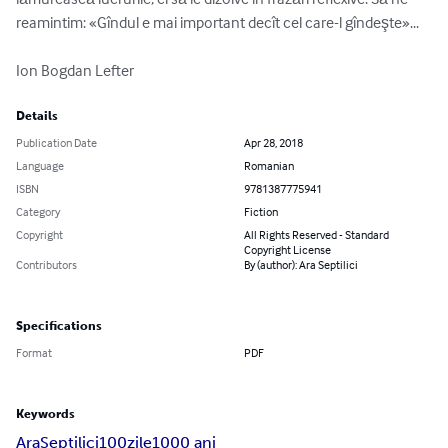
reamintim: «Gîndul e mai important decît cel care-l gîndeşte»...

Ion Bogdan Lefter
Details
Publication Date
Apr 28, 2018
Language
Romanian
ISBN
9781387775941
Category
Fiction
Copyright
All Rights Reserved - Standard
Copyright License
Contributors
By (author): Ara Septilici
Specifications
Format
PDF
Keywords
Ara
Septilici
100
zile
1000 ani