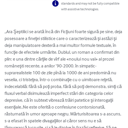
standards and may not be fully compatible
with assistive technologies.
„Ara Şeptilici se arată încă din Ficţiuni foarte sigură pe sine, deja 
posesoare a fineţei stilistice care o caracterizează şi astăzi şi 
deja manipulatoare dexteră a mai multor formule textuale, în 
funcţie de efectele urmărite. Dublul, un roman a confirmat din 
plin: e una dintre cărţile de vîrf ale «noului nou val» al prozei 
româneşti recente, a anilor ’90-2000. în simpatic-
suprarealistele 100 de zile pînă la 1000 de ani predomină nu 
veselia, ci tristeţea, într-o combinaţie cu o uimitoare reţetă, 
indecelabilă: fără să poţi proba, fără să poţi demonstra, simţi că 
fluxul verbal disimulează imperfect stări din categoria celor 
depresive, că în subtext vibrează trăiri patetice şi interogaţii 
esenţiale..Ne este oferită o confesiune contorsionată, 
răsturnată în umor aproape negru. Mărturisitoarea s-a ascuns, 
s-a efasat în spatele divagaţiilor al căror sens nu e să 
lămurească lucrurile, ci să le dizolve în frazări reflexive. Să ne 