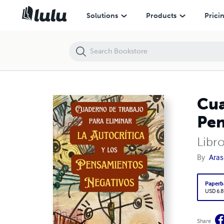
Cuaderno de trabajo para eliminar la Autocrítica y los Pensamientos 
Solutions
Products
Prici
Cua
Pen
Libro
By
Aras
Paperb
USD 6.8
Share