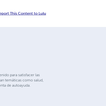
eport This Content to Lulu
nido para satisfacer las
rcan temáticas como salud,
enta de autoayuda.