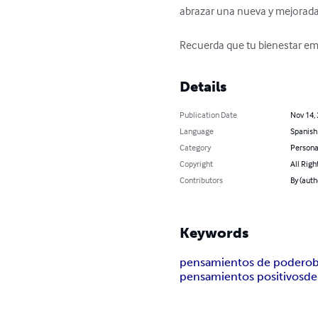
abrazar una nueva y mejorada 
Recuerda que tu bienestar emo
Details
Publication Date
Nov 14,
Language
Spanish
Category
Persona
Copyright
All Righ
Contributors
By (auth
Keywords
pensamientos de poder
ob
pensamientos positivos
de