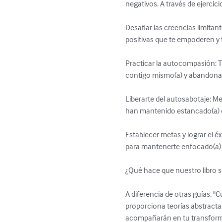
negativos. A través de ejercici
Desafiar las creencias limita
positivas que te empoderen y 
Practicar la autocompasión: 
contigo mismo(a) y abandonando
Liberarte del autosabotaje: Me
han mantenido estancado(a) e
Establecer metas y lograr el é
para mantenerte enfocado(a) y
¿Qué hace que nuestro libro se
A diferencia de otras guías, "
proporciona teorías abstractas
acompañarán en tu transformac