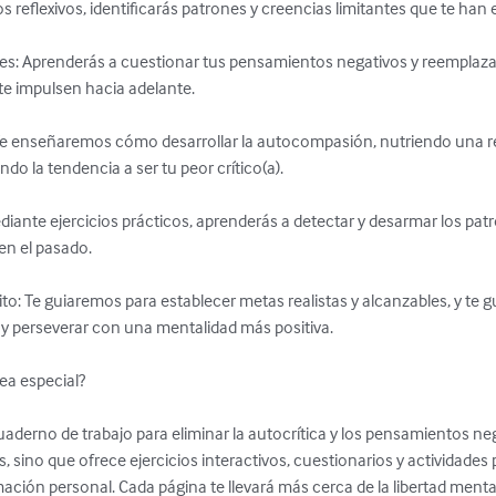
os reflexivos, identificarás patrones y creencias limitantes que te han
ntes: Aprenderás a cuestionar tus pensamientos negativos y reemplaz
te impulsen hacia adelante.

Te enseñaremos cómo desarrollar la autocompasión, nutriendo una 
 la tendencia a ser tu peor crítico(a).

diante ejercicios prácticos, aprenderás a detectar y desarmar los pat
n el pasado.

xito: Te guiaremos para establecer metas realistas y alcanzables, y t
 perseverar con una mentalidad más positiva.

a especial?

Cuaderno de trabajo para eliminar la autocrítica y los pensamientos neg
, sino que ofrece ejercicios interactivos, cuestionarios y actividades 
ión personal. Cada página te llevará más cerca de la libertad menta