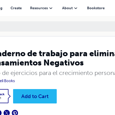
Negativos
ng
Create
Resources
About
Bookstore
derno de trabajo para elimina
samientos Negativos
 de ejercicios para el crecimiento person
eli Books
ack
Add to Cart
1