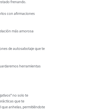
 estado frenando.

arlos con afirmaciones 
relación más amorosa 
rones de autosabotaje que te 
e guardaremos herramientas 
ativos" no solo te 
prácticas que te 
l que anhelas, permitiéndote 