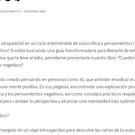
lly printed in 3 - 5 business days
 atrapado(a) en un ciclo interminable de autocrítica y pensamientos 
ños? Si estás buscando una guía transformadora para liberarte de es
va que te lleve al éxito, permíteme presentarte nuestro libro: "Cuadern
 negativos".

sido creado pensando en personas como tú, que anhelan erradicar el 
e una mente positiva. En sus páginas, encontrarás una exploración pro
ca y los pensamientos negativos, así como consejos prácticos respald
nal para cambiar tu perspectiva y alcanzar una mentalidad más optimist
bro?

rgirás en un viaje introspectivo para descubrir las raíces de tu auto