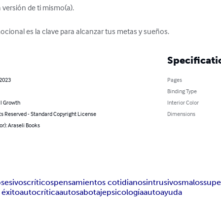
versión de ti mismo(a).

cional es la clave para alcanzar tus metas y sueños.
Specificati
 2023
Pages
Binding Type
l Growth
Interior Color
ts Reserved - Standard Copyright License
Dimensions
or): Araseli Books
sesivos
críticos
pensamientos cotidianos
intrusivos
malos
supe
 éxito
autocrítica
autosabotaje
psicología
autoayuda