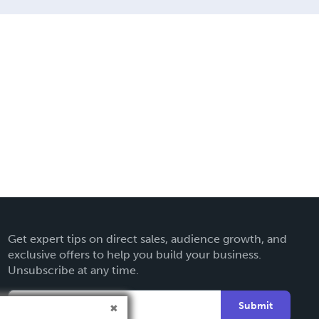
Get expert tips on direct sales, audience growth, and
exclusive offers to help you build your business.
Unsubscribe at any time.
Submit