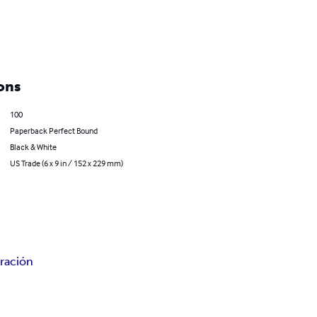
ons
100
Paperback Perfect Bound
Black & White
US Trade (6 x 9 in / 152 x 229 mm)
ración