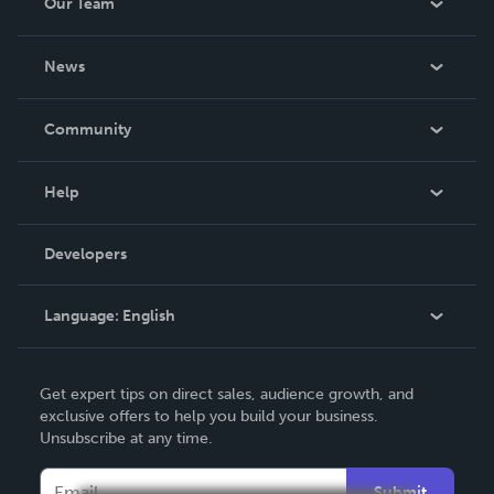
Our Team
About Us
News
Careers
In The News
Community
Events
Blog
Help
Videos
Order Lookup
Developers
Podcast
Knowledge Base
Language:
English
Contact Support
English
Get expert tips on direct sales, audience growth, and
Deutsch
exclusive offers to help you build your business.
Unsubscribe at any time.
Français
Italiano
Submit