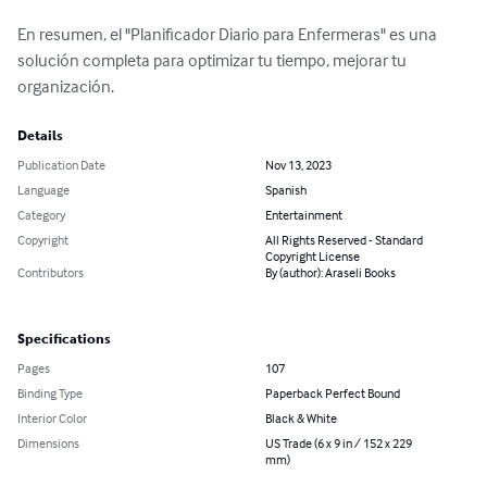
En resumen, el "Planificador Diario para Enfermeras" es una 
solución completa para optimizar tu tiempo, mejorar tu 
organización.
Details
Publication Date
Nov 13, 2023
Language
Spanish
Category
Entertainment
Copyright
All Rights Reserved - Standard
Copyright License
Contributors
By (author): Araseli Books
Specifications
Pages
107
Binding Type
Paperback Perfect Bound
Interior Color
Black & White
Dimensions
US Trade (6 x 9 in / 152 x 229
mm)