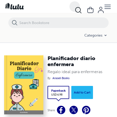
Planificador diario enfermera
Categories
Planificador diario
enfermera
Regalo ideal para enfermeras
By
Araseli Books
Paperback
Add to Cart
USD 6.98
Share