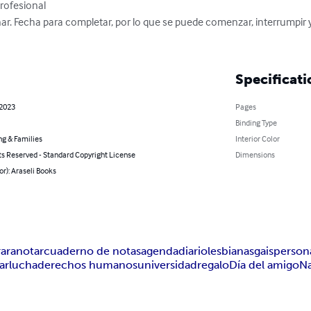
rofesional

nar. Fecha para completar, por lo que se puede comenzar, interrumpir y 
Specificati
 2023
Pages
Binding Type
ng & Families
Interior Color
ts Reserved - Standard Copyright License
Dimensions
or): Araseli Books
rar
anotar
cuaderno de notas
agenda
diario
lesbianas
gais
person
ar
lucha
derechos humanos
universidad
regalo
Día del amigo
N