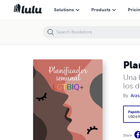
Planificador Semanal: LGTBIQ+
Solutions
Products
Prici
Pla
Una h
los 
By
Aras
Paperb
USD 6.9
Share