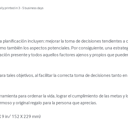
lly printed in 3 - 5 business days
a planificación incluyen: mejorar la toma de decisiones tendientes a 
como también los aspectos potenciales. Por consiguiente, una estrateg
uación presente y todos aquellos factores ajenos y propios que puede
ra tales objetivos, al facilitar la correcta toma de decisiones tanto en
erramienta para ordenar la vida, lograr el cumplimiento de las metas 
hermoso y original regalo para la persona que aprecias. 

X 9 in/ 152 X 229 mm)
