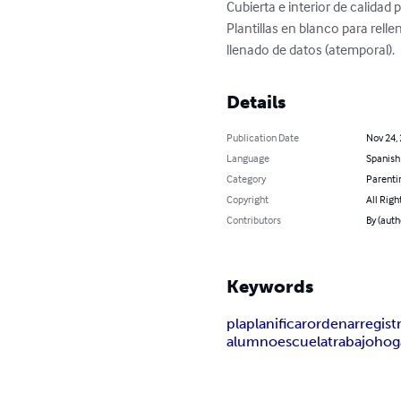
Cubierta e interior de calidad p
Plantillas en blanco para relle
llenado de datos (atemporal).
Details
Publication Date
Nov 24,
Language
Spanish
Category
Parenti
Copyright
All Righ
Contributors
By (auth
Keywords
pla
planificar
ordenar
regist
alumno
escuela
trabajo
hog