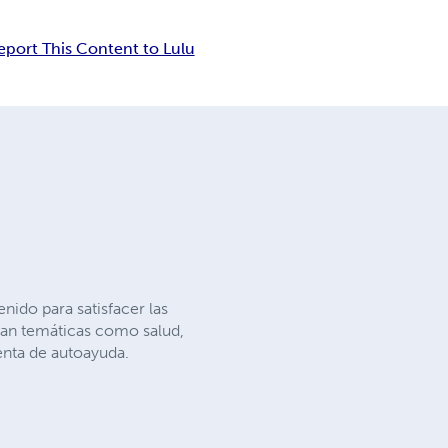
eport This Content to Lulu
nido para satisfacer las
rcan temáticas como salud,
enta de autoayuda.