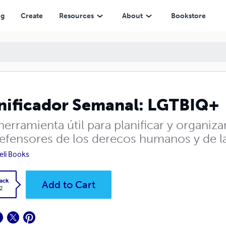
ng
Create
Resources
About
Bookstore
nificador Semanal: LGTBIQ+
erramienta útil para planificar y organizar
defensores de los derecos humanos y de la 
eli Books
ack
Add to Cart
2