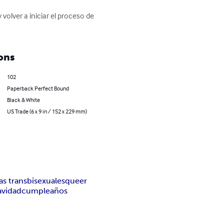
volver a iniciar el proceso de 
ons
102
Paperback Perfect Bound
Black & White
US Trade (6 x 9 in / 152 x 229 mm)
as trans
bisexuales
queer
avidad
cumpleaños