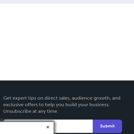
Get expert tips on direct sales, audience growth, and
exclusive offers to help you build your business.
Unsubscribe at any time.
Submit