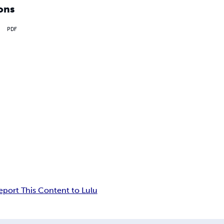
ons
PDF
eport This Content to Lulu