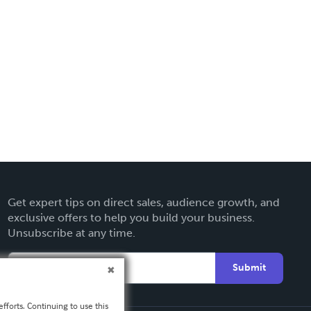
Get expert tips on direct sales, audience growth, and
exclusive offers to help you build your business.
Unsubscribe at any time.
Submit
fforts. Continuing to use this