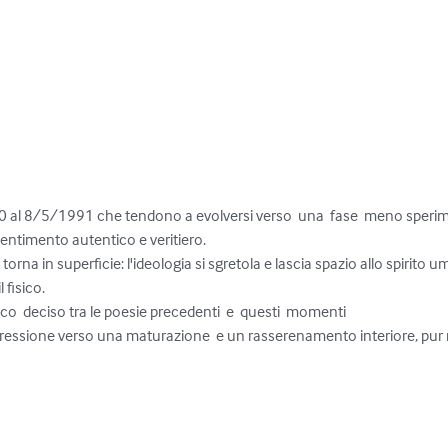
 al 8/5/1991 che tendono a evolversi verso  una  fase  meno speriment
sentimento autentico e veritiero. 

rna in superficie: l'ideologia si sgretola e lascia spazio allo spirito uman
 fisico.

  deciso tra le poesie precedenti  e  questi  momenti

rogressione verso una maturazione  e un rasserenamento interiore, pur