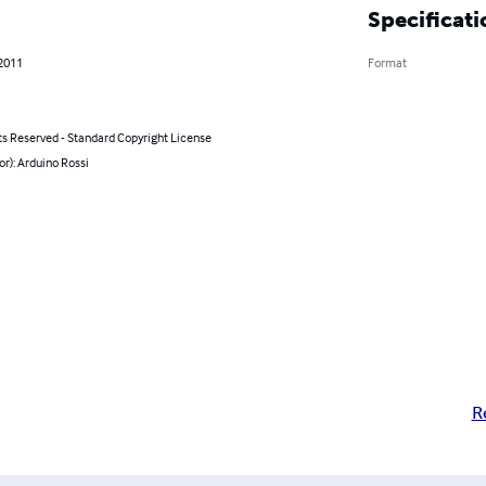
Specificati
 2011
Format
ts Reserved - Standard Copyright License
or): Arduino Rossi
R