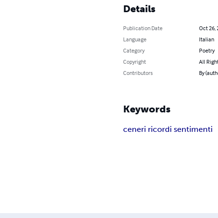
Details
Publication Date
Oct 26,
Language
Italian
Category
Poetry
Copyright
All Righ
Contributors
By (auth
Keywords
ceneri ricordi sentimenti