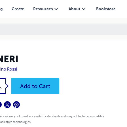
ng
Create
Resources
About
Bookstore
NERI
ino Rossi
k
Add to Cart
6
 ebook may not meet accessibility standards and may not be fully compatible
 assistive technologies.