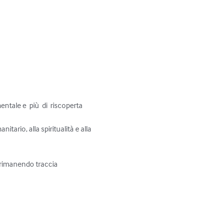
ale e  più  di  riscoperta  
itario, alla spiritualità e alla 
 rimanendo traccia  