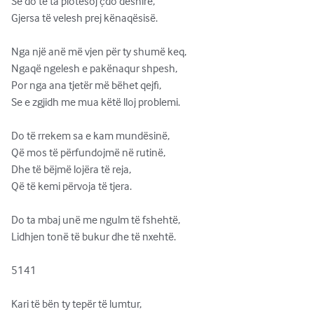
Se do të ta plotësoj çdo dëshirë,

Gjersa të velesh prej kënaqësisë.

Nga një anë më vjen për ty shumë keq,

Ngaqë ngelesh e pakënaqur shpesh,

Por nga ana tjetër më bëhet qejfi,

Se e zgjidh me mua këtë lloj problemi.

Do të rrekem sa e kam mundësinë,

Që mos të përfundojmë në rutinë,

Dhe të bëjmë lojëra të reja,

Që të kemi përvoja të tjera.

Do ta mbaj unë me ngulm të fshehtë,

Lidhjen tonë të bukur dhe të nxehtë.

5141

Kari të bën ty tepër të lumtur,
