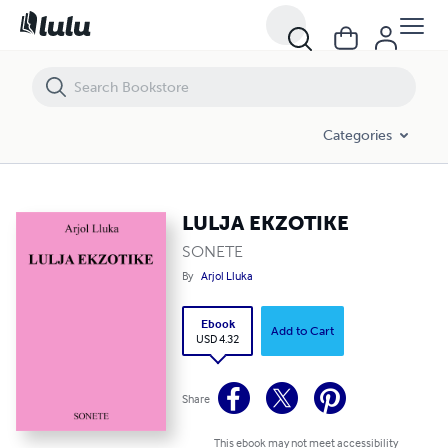
LULJA EKZOTIKE
Categories
LULJA EKZOTIKE
SONETE
By
Arjol Lluka
Ebook
Add to Cart
USD 4.32
Share
This ebook may not meet accessibility