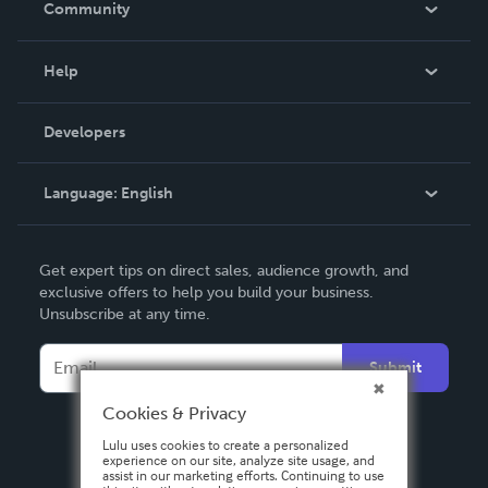
Community
Events
Blog
Help
Videos
Order Lookup
Developers
Podcast
Knowledge Base
Language:
English
Contact Support
English
Get expert tips on direct sales, audience growth, and
Deutsch
exclusive offers to help you build your business.
Unsubscribe at any time.
Français
Italiano
Submit
Español
Cookies & Privacy
Lulu uses cookies to create a personalized
experience on our site, analyze site usage, and
assist in our marketing efforts. Continuing to use