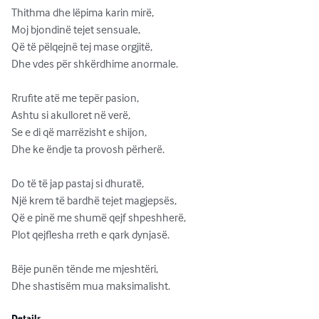
Thithma dhe lëpima karin mirë,

Moj bjondinë tejet sensuale,

Që të pëlqejnë tej mase orgjitë,

Dhe vdes për shkërdhime anormale. 

Rrufite atë me tepër pasion,

Ashtu si akulloret në verë,

Se e di që marrëzisht e shijon,

Dhe ke ëndje ta provosh përherë.

Do të të jap pastaj si dhuratë,

Një krem të bardhë tejet magjepsës,

Që e pinë me shumë qejf shpeshherë,

Plot qejflesha rreth e qark dynjasë.

Bëje punën tënde me mjeshtëri,

Dhe shastisëm mua maksimalisht.
Details