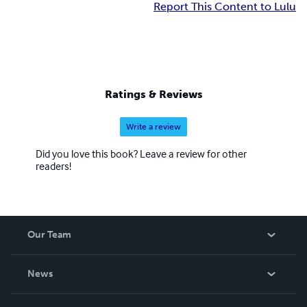
Report This Content to Lulu
Ratings & Reviews
Write a review
Did you love this book? Leave a review for other
readers!
Our Team
About Us
News
Careers
In The News