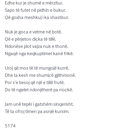
Edhe kur je shumë e mërzitur,

Sapo të futet në pidhin e bukur,

Që goxha meshkuj i ka shastisur.

Nuk je goca e vetme në botë,

Që e përjeton diçka të tillë,

Ndonëse plot vajza nuk e thonë,

Ngaqë nga keqkuptimet kanë frikë.

Uroj që mos të të mungojë kurrë,

Dhe ta kesh me shumicë gjithmonë,

Por s’e besoj që një e tillë frutë,

Do të ngelet ndonjëherë pa rroçkë.

Jam unë tepër i gatshëm sinqerisht,

Të ta ofroj timen pa asnjë kursim.

5174
