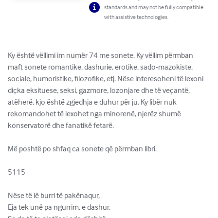
standards and may not be fully compatible
with assistive technologies.
Ky është vëllimi im numër 74 me sonete. Ky vëllim përmban 
maft sonete romantike, dashurie, erotike, sado-mazokiste, 
sociale, humoristike, filozofike, etj. Nëse interesoheni të lexoni 
diçka eksituese, seksi, gazmore, lozonjare dhe të veçantë, 
atëherë, kjo është zgjedhja e duhur për ju. Ky libër nuk 
rekomandohet të lexohet nga minorenë, njerëz shumë 
konservatorë dhe fanatikë fetarë.

Më poshtë po shfaq ca sonete që përmban libri. 

5115

Nëse të lë burri të pakënaqur,

Eja tek unë pa ngurrim, e dashur,
