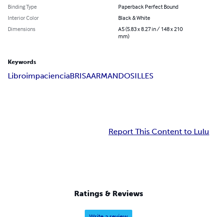
Binding Type
Paperback Perfect Bound
Interior Color
Black & White
Dimensions
A5 (5.83 x 8.27 in / 148 x 210
mm)
Keywords
Libro
impaciencia
BRISA
ARMANDO
SILLES
Report This Content to Lulu
Ratings & Reviews
Write a review