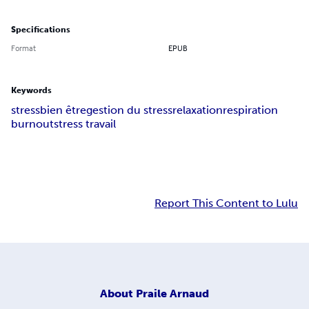
Specifications
Format
EPUB
Keywords
stress
bien être
gestion du stress
relaxation
respiration
burnout
stress travail
Report This Content to Lulu
About
Praile Arnaud