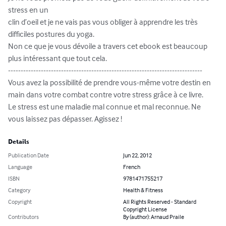
stress en un 

clin d’oeil et je ne vais pas vous obliger à apprendre les très 
difficiles postures du yoga.

Non ce que je vous dévoile a travers cet ebook est beaucoup 
plus intéressant que tout cela.

-----------------------------------------------------------------------------

Vous avez la possibilité de prendre vous-même votre destin en 
main dans votre combat contre votre stress grâce à ce livre.

Le stress est une maladie mal connue et mal reconnue. Ne 
vous laissez pas dépasser. Agissez !
Details
Publication Date
Jun 22, 2012
Language
French
ISBN
9781471755217
Category
Health & Fitness
Copyright
All Rights Reserved - Standard
Copyright License
Contributors
By (author): Arnaud Praile