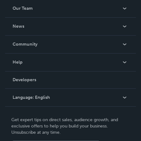
Our Team
About Us
News
Careers
In The News
Community
Events
Blog
Help
Videos
Order Lookup
Developers
Podcast
Knowledge Base
Language:
English
Contact Support
English
Get expert tips on direct sales, audience growth, and
Deutsch
exclusive offers to help you build your business.
Unsubscribe at any time.
Français