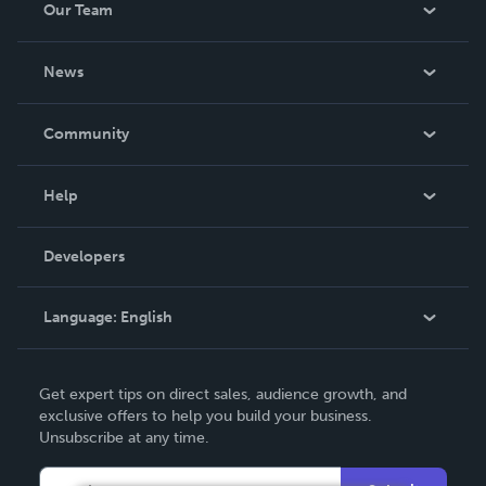
Our Team
About Us
News
Careers
In The News
Community
Events
Blog
Help
Videos
Order Lookup
Developers
Podcast
Knowledge Base
Language:
English
Contact Support
English
Get expert tips on direct sales, audience growth, and
Deutsch
exclusive offers to help you build your business.
Unsubscribe at any time.
Français
Italiano