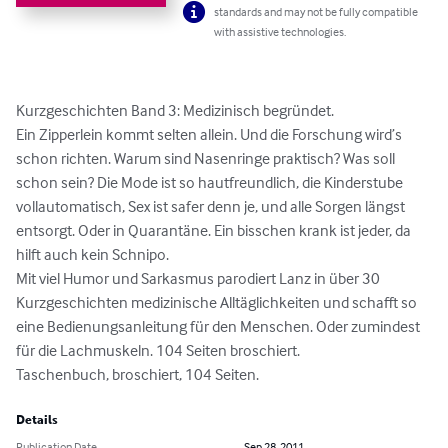
standards and may not be fully compatible
with assistive technologies.
Kurzgeschichten Band 3: Medizinisch begründet. 

Ein Zipperlein kommt selten allein. Und die Forschung wird’s 
schon richten. Warum sind Nasenringe praktisch? Was soll 
schon sein? Die Mode ist so hautfreundlich, die Kinderstube 
vollautomatisch, Sex ist safer denn je, und alle Sorgen längst 
entsorgt. Oder in Quarantäne. Ein bisschen krank ist jeder, da 
hilft auch kein Schnipo. 

Mit viel Humor und Sarkasmus parodiert Lanz in über 30 
Kurzgeschichten medizinische Alltäglichkeiten und schafft so 
eine Bedienungsanleitung für den Menschen. Oder zumindest 
für die Lachmuskeln. 104 Seiten broschiert.

Taschenbuch, broschiert, 104 Seiten.
Details
Publication Date
Sep 28, 2011