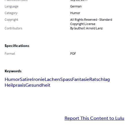
Language
German
Category
Humor
Copyright
All Rights Reserved - Standard
Copyright License
Contributors
By (author): Arnold Lanz
Specifications
Format
PDF
Keywords
Humor
Satire
Ironie
Lachen
Spass
Fantasie
Ratschlag
Heilpraxis
Gesundheit
Report This Content to Lulu