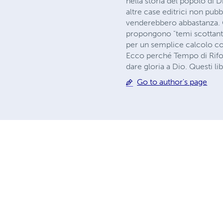
nella storia del popolo di 
altre case editrici non pub
venderebbero abbastanza. Q
propongono "temi scottanti"
per un semplice calcolo c
Ecco perché Tempo di Rifor
dare gloria a Dio. Questi l
Go to author's page