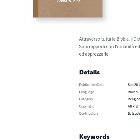
Attraverso tutta la Bibbia, il D
Suoi rapporti con l'umanità ed
ed apprezzarle.
Details
Publication Date
Sep 28,
Language
Italian
Category
Religion
Copyright
All Righ
Contributors
By (auth
Keywords