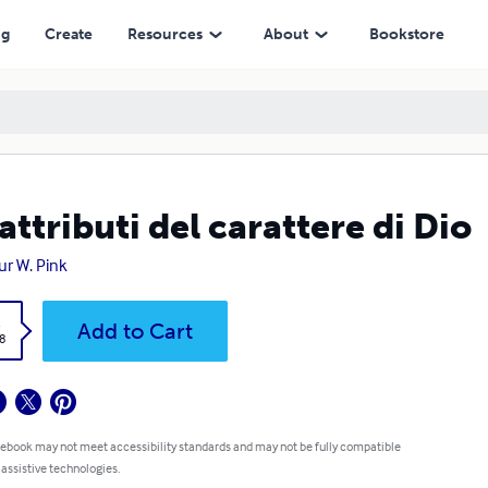
ng
Create
Resources
About
Bookstore
 attributi del carattere di Dio
ur W. Pink
k
Add to Cart
8
 ebook may not meet accessibility standards and may not be fully compatible
 assistive technologies.