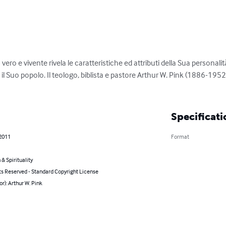
io vero e vivente rivela le caratteristiche ed attributi della Sua personal
 il Suo popolo. Il teologo, biblista e pastore Arthur W. Pink (1886-195
Specificati
 2011
Format
 & Spirituality
ts Reserved - Standard Copyright License
or): Arthur W. Pink