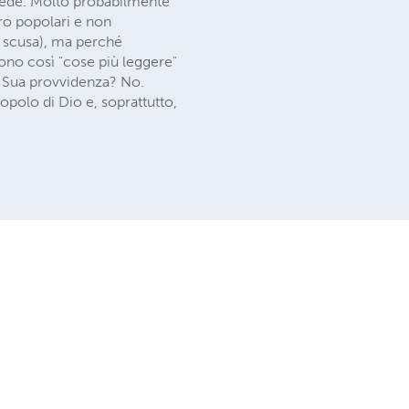
 fede. Molto probabilmente
ero popolari e non
a scusa), ma perché
cono così "cose più leggere"
 Sua provvidenza? No.
polo di Dio e, soprattutto,