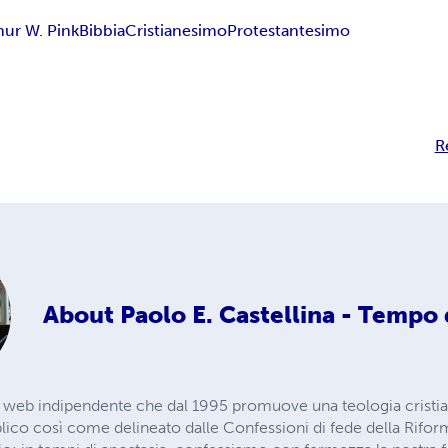
hur W. Pink
Bibbia
Cristianesimo
Protestantesimo
R
About
Paolo E. Castellina - Tempo 
 web indipendente che dal 1995 promuove una teologia cristi
lico così come delineato dalle Confessioni di fede della Rifor