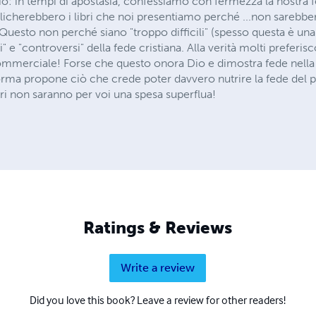
Dio: in tempi di apostasia, confessiamo con fermezza la nostra
blicherebbero i libri che noi presentiamo perché ...non sarebb
uesto non perché siano "troppo difficili" (spesso questa è un
 e "controversi" della fede cristiana. Alla verità molti preferis
ommerciale! Forse che questo onora Dio e dimostra fede nella
ma propone ciò che crede poter davvero nutrire la fede del po
ibri non saranno per voi una spesa superflua!
Ratings & Reviews
Write a review
Did you love this book? Leave a review for other readers!