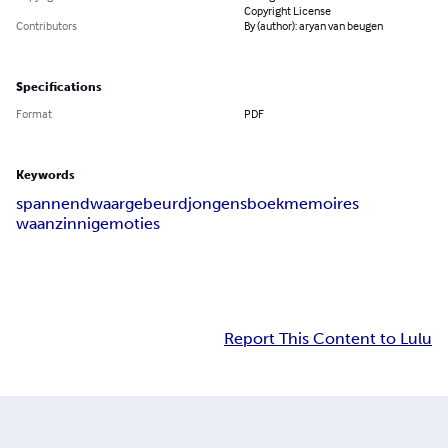
Copyright License
Contributors
By (author): aryan van beugen
Specifications
Format
PDF
Keywords
spannend
waargebeurd
jongensboek
memoires
waanzinnig
emoties
Report This Content to Lulu