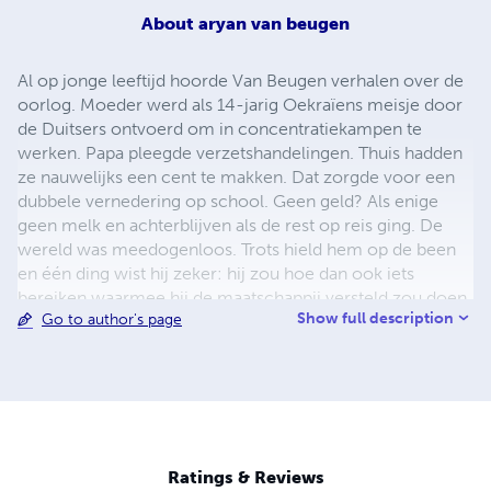
About
aryan van beugen
Al op jonge leeftijd hoorde Van Beugen verhalen over de
oorlog. Moeder werd als 14-jarig Oekraïens meisje door
de Duitsers ontvoerd om in concentratiekampen te
werken. Papa pleegde verzetshandelingen. Thuis hadden
ze nauwelijks een cent te makken. Dat zorgde voor een
dubbele vernedering op school. Geen geld? Als enige
geen melk en achterblijven als de rest op reis ging. De
wereld was meedogenloos. Trots hield hem op de been
en één ding wist hij zeker: hij zou hoe dan ook iets
bereiken waarmee hij de maatschappij versteld zou doen
Show full description
Go to author's page
laten staan. Vanaf dat moment nam Van Beugens leven
een wending. De seksuele uitspattingen in een gelovig,
tijdelijk pleeggezin noemt hij ‘mijn christelijke
ontmaagding tussen bijbel en bed’. Op z’n dertiende was
het duidelijk: weg van huis en nooit meer terug. Het was
vallen en opstaan. Een liter jenever per dag, de nodige
biertjes en wassen in de Rijn. Dronken en vastgevroren
Ratings & Reviews
aan de straatstenen, rukte Van Beugen zich letterlijk los