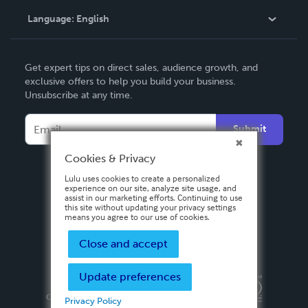
Language:
English
Contact Support
English
Get expert tips on direct sales, audience growth, and
Deutsch
exclusive offers to help you build your business.
Unsubscribe at any time.
Français
Italiano
Submit
Español
Cookies & Privacy
Lulu uses cookies to create a personalized
experience on our site, analyze site usage, and
assist in our marketing efforts. Continuing to use
this site without updating your privacy settings
means you agree to our use of cookies.
Close and accept
Update preferences
Privacy Policy
Terms & Conditions
Security
Copyright ©
2026 Lulu Press, Inc. All rights reserved.
Privacy Policy