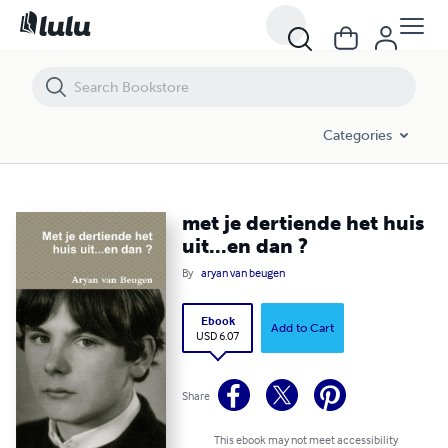
met je dertiende het huis uit...en dan ?
Categories
met je dertiende het huis
uit...en dan ?
By
aryan van beugen
Ebook
Add to Cart
USD 6.07
Share
This ebook may not meet accessibility