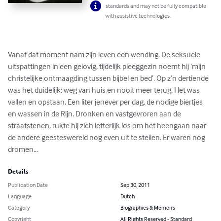
standards and may not be fully compatible
with assistive technologies.
Vanaf dat moment nam zijn leven een wending. De seksuele 
uitspattingen in een gelovig, tijdelijk pleeggezin noemt hij ‘mijn 
christelijke ontmaagding tussen bijbel en bed’. Op z’n dertiende 
was het duidelijk: weg van huis en nooit meer terug. Het was 
vallen en opstaan. Een liter jenever per dag, de nodige biertjes 
en wassen in de Rijn. Dronken en vastgevroren aan de 
straatstenen, rukte hij zich letterlijk los om het heengaan naar 
de andere geesteswereld nog even uit te stellen. Er waren nog 
dromen…
Details
Publication Date
Sep 30, 2011
Language
Dutch
Category
Biographies & Memoirs
Copyright
All Rights Reserved - Standard