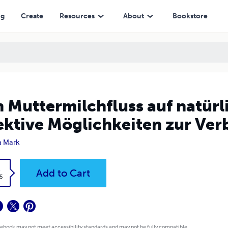
hkeiten zur Verbesserung der Laktation
ng
Create
Resources
About
Bookstore
 Muttermilchfluss auf natürl
ektive Möglichkeiten zur Ver
a Mark
k
Add to Cart
5
 ebook may not meet accessibility standards and may not be fully compatible