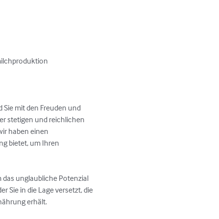
ilchproduktion

 Sie mit den Freuden und 
 stetigen und reichlichen 
wir haben einen 
g bietet, um Ihren 
m das unglaubliche Potenzial 
r Sie in die Lage versetzt, die 
ährung erhält.
