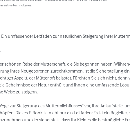
 assistive technologies.
r: Ein umfassender Leitfaden zur natürlichen Steigerung Ihrer Mutterm


r schönen Reise der Mutterschaft, die Sie begonnen haben! Während
ung Ihres Neugeborenen zurechtkommen, ist die Sicherstellung einer
tiger Aspekt, der Mütter oft belastet. Fürchten Sie sich nicht, denn 
 die Geheimnisse der Natur enthüllt und Ihnen eine umfassende Lösun
e Weise zu steigern.

Wege zur Steigerung des Muttermilchflusses“ vor, Ihre Anlaufstelle, u
öpfen. Dieses E-Book ist nicht nur ein Leitfaden; Es ist ein Begleiter, de
zunehmen und der sicherstellt, dass Ihr Kleines die bestmögliche Ern