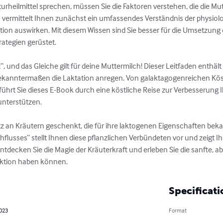
aturheilmittel sprechen, müssen Sie die Faktoren verstehen, die die M
en vermittelt Ihnen zunächst ein umfassendes Verständnis der physio
ation auswirken. Mit diesem Wissen sind Sie besser für die Umsetzung 
ategien gerüstet.

t“, und das Gleiche gilt für deine Muttermilch! Dieser Leitfaden enthält 
 bekanntermaßen die Laktation anregen. Von galaktagogenreichen Köstl
ührt Sie dieses E-Book durch eine köstliche Reise zur Verbesserung 
nterstützen.

z an Kräutern geschenkt, die für ihre laktogenen Eigenschaften beka
flusses“ stellt Ihnen diese pflanzlichen Verbündeten vor und zeigt Ihne
tdecken Sie die Magie der Kräuterkraft und erleben Sie die sanfte, ab
uktion haben können.
Specificati
2023
Format