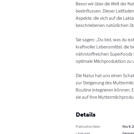
Bevor wir über die Welt der N
beeinflussen. Dieser Leitfad
Aspekte, die sich auf die Lakt
beschriebenen natürlichen Str
Sie sagen: „Du bist, was du iss
kraftvoller Lebensmittel, die
nährstoffreichen Superfoods f
optimale Milchproduktion zu u
Die Natur hat uns einen Schat
zur Steigerung des Muttermilch
Routine integrieren können. En
sie auf Ihre Muttermilchprod
Details
Publication Date
Nov 8, 
Language
German