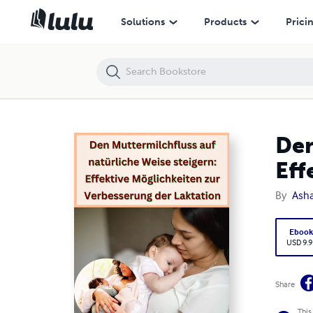
Den Muttermilchfluss auf natürliche Weise steigern: Effektive Möglic
Solutions
Products
Prici
Den
Eff
By
Ash
Eboo
USD 9.9
Share
This