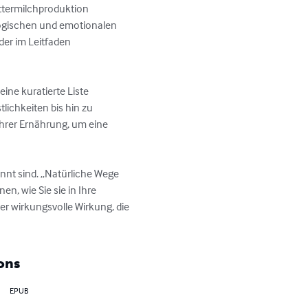
uttermilchproduktion 
logischen und emotionalen 
der im Leitfaden 
eine kuratierte Liste 
ichkeiten bis hin zu 
Ihrer Ernährung, um eine 
nnt sind. „Natürliche Wege 
n, wie Sie sie in Ihre 
er wirkungsvolle Wirkung, die 
ons
EPUB