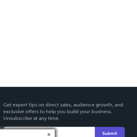
Get expert tips on direct sales, audience growth, and
exclusive offers to help you build your business.
Unsubscribe at any time.
Submit