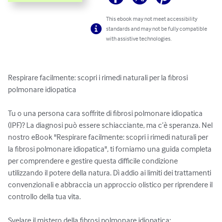
This ebook may not meet accessibility
standards and may not be fully compatible
with assistive technologies.
Respirare facilmente: scopri i rimedi naturali per la fibrosi 
polmonare idiopatica

Tu o una persona cara soffrite di fibrosi polmonare idiopatica 
(IPF)? La diagnosi può essere schiacciante, ma c’è speranza. Nel 
nostro eBook "Respirare facilmente: scopri i rimedi naturali per 
la fibrosi polmonare idiopatica", ti forniamo una guida completa 
per comprendere e gestire questa difficile condizione 
utilizzando il potere della natura. Dì addio ai limiti dei trattamenti 
convenzionali e abbraccia un approccio olistico per riprendere il 
controllo della tua vita.

Svelare il mistero della fibrosi polmonare idiopatica:
