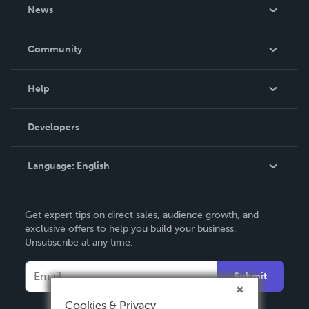
About Us
News
Careers
In The News
Community
Events
Blog
Help
Videos
Order Lookup
Developers
Podcast
Knowledge Base
Language:
English
Contact Support
English
Get expert tips on direct sales, audience growth, and
Deutsch
exclusive offers to help you build your business.
Unsubscribe at any time.
Français
Italiano
Submit
Español
Cookies & Privacy