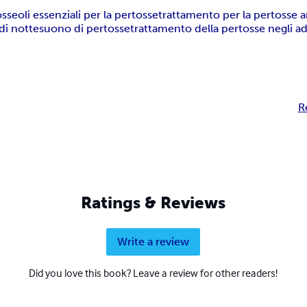
osse
oli essenziali per la pertosse
trattamento per la pertosse a
di notte
suono di pertosse
trattamento della pertosse negli ad
R
Ratings & Reviews
Write a review
Did you love this book? Leave a review for other readers!