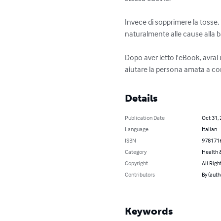
Invece di sopprimere la tosse, 
naturalmente alle cause alla ba
Dopo aver letto l'eBook, avrai
aiutare la persona amata a c
Details
Publication Date
Oct 31,
Language
Italian
ISBN
978171
Category
Health &
Copyright
All Righ
Contributors
By (auth
Keywords