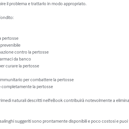
pire il problema e trattarlo in modo appropriato.

ondito:

 pertosse

prevenibile

nazione contro la pertosse

 farmaci da banco

 per curare la pertosse

 immunitario per combattere la pertosse

e completamente la pertosse

rimedi naturali descritti nell'eBook contribuirà notevolmente a elimi
salinghi suggeriti sono prontamente disponibili e poco costosi e puoi 