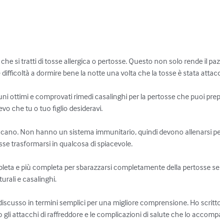
he si tratti di tosse allergica o pertosse. Questo non solo rende il paz
ifficoltà a dormire bene la notte una volta che la tosse è stata attacc
i ottimi e comprovati rimedi casalinghi per la pertosse che puoi prep
evo che tu o tuo figlio desideravi.

iscano. Non hanno un sistema immunitario, quindi devono allenarsi p
sse trasformarsi in qualcosa di spiacevole.

leta e più completa per sbarazzarsi completamente della pertosse se
urali e casalinghi.

discusso in termini semplici per una migliore comprensione. Ho scritto 
no gli attacchi di raffreddore e le complicazioni di salute che lo acco