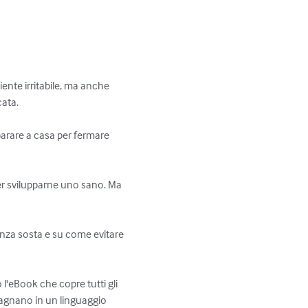
iente irritabile, ma anche 
ata.

arare a casa per fermare 
er svilupparne uno sano. Ma 
nza sosta e su come evitare 
l'eBook che copre tutti gli 
mpagnano in un linguaggio 