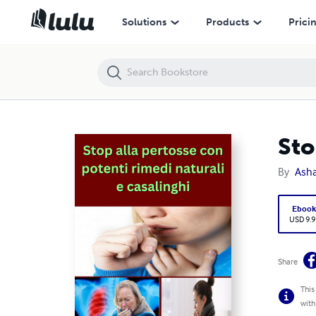
Stop alla pertosse con potenti rimedi naturali e casalinghi
Solutions
Products
Prici
Sto
By
Ash
Eboo
USD 9.9
Share
This
with