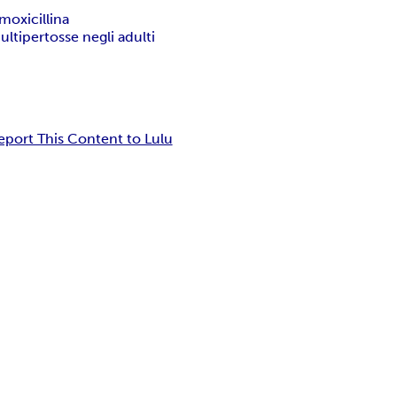
moxicillina
ulti
pertosse negli adulti
eport This Content to Lulu