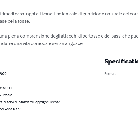
i rimedi casalinghi attivano il potenziale di guarigione naturale del co
se della tosse.

 una piena comprensione degli attacchi di pertosse e dei passi che pu
ondurre una vita comoda e senza angosce.
Specificati
 2020
Format
6463211
 Fitness
ts Reserved - Standard Copyright License
or): Asha Mark