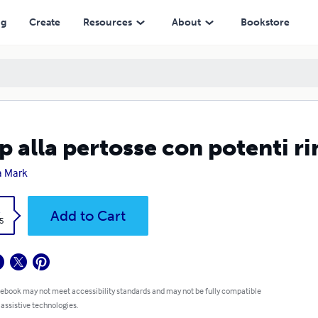
ng
Create
Resources
About
Bookstore
p alla pertosse con potenti ri
a Mark
k
Add to Cart
5
 ebook may not meet accessibility standards and may not be fully compatible
 assistive technologies.