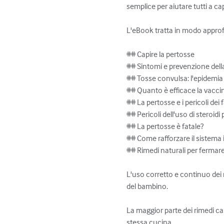
semplice per aiutare tutti a ca
L'eBook tratta in modo approf
## Capire la pertosse

## Sintomi e prevenzione della
## Tosse convulsa: l'epidemia 
## Quanto è efficace la vacci
## La pertosse e i pericoli dei
## Pericoli dell'uso di steroidi
## La pertosse è fatale?

## Come rafforzare il sistema
## Rimedi naturali per fermar
L'uso corretto e continuo dei 
del bambino.

La maggior parte dei rimedi ca
stessa cucina.
