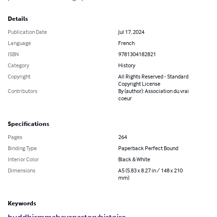
Details
Publication Date
Jul 17, 2024
Language
French
ISBN
9781304182821
Category
History
Copyright
All Rights Reserved - Standard
Copyright License
Contributors
By (author): Association du vrai
coeur
Specifications
Pages
264
Binding Type
Paperback Perfect Bound
Interior Color
Black & White
Dimensions
A5 (5.83 x 8.27 in / 148 x 210
mm)
Keywords