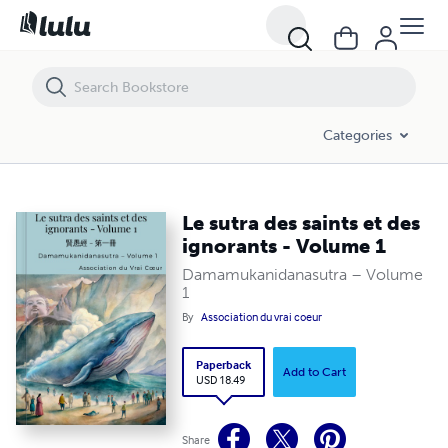
Le sutra des saints et des ignorants - Volume 1
Categories
Le sutra des saints et des
ignorants - Volume 1
Damamukanidanasutra – Volume
1
By
Association du vrai coeur
Paperback
Add to Cart
USD 18.49
Share