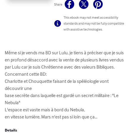
Share
This ebook may not meet accessibility
standards and may not be fully compatible
with assistive technologies.
Même si je vends ma BD sur Lulu, je tiens à préciser que je suis 
en profond désaccord avec la vente de plusieurs livres vendus 
par Lulu car je suis Chrétienne avec des valeurs Bibliques.

Concernant cette BD:

Charlotte et Chouquette faisant de la spéléologie vont 
découvrir une

base secrète dans laquelle est gardé un secret militaire : "Le 
Nebula"

L'espace est vaste mais à bord du Nebula,

en vitesse lumière, Mars n'est pas si loin que ça...
Details