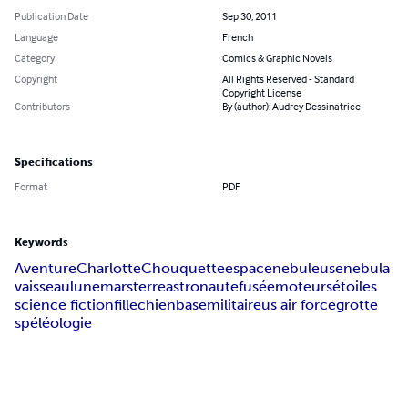
Publication Date
Sep 30, 2011
Language
French
Category
Comics & Graphic Novels
Copyright
All Rights Reserved - Standard
Copyright License
Contributors
By (author): Audrey Dessinatrice
Specifications
Format
PDF
Keywords
Aventure
Charlotte
Chouquette
espace
nebuleuse
nebula
vaisseau
lune
mars
terre
astronaute
fusée
moteurs
étoiles
science fiction
fille
chien
base
militaire
us air force
grotte
spéléologie