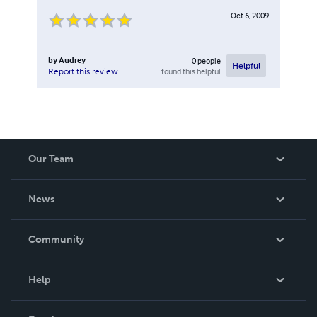
Oct 6, 2009
by
Audrey
0
people
Helpful
found this helpful
Report this review
Our Team
About Us
News
Careers
In The News
Community
Events
Blog
Help
Videos
Order Lookup