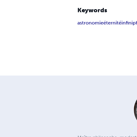
Keywords
astronomie
éternité
infini
p