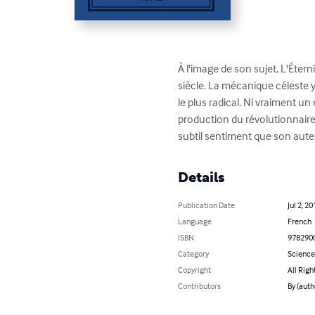
À l'image de son sujet, L'Éter
siècle. La mécanique céleste y 
le plus radical. Ni vraiment u
production du révolutionnaire
subtil sentiment que son auteu
Details
Publication Date
Jul 2, 20
Language
French
ISBN
978290
Category
Science
Copyright
All Righ
Contributors
By (auth