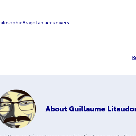
hilosophie
Arago
Laplace
univers
R
About
Guillaume Litaudo