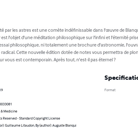
nité par les astres est une comète indéfinissable dans l'œuvre de Blan
est l'objet d'une méditation philosophique sur l'infini et l'éternité pris
n essai philosophique, ni totalement une brochure d'astronomie, l'ouv
 radical. Cette nouvelle édition dotée de notes vous permettra de plo
r vous est contemporain. Après tout, n'est-il pas éternel ?
Specificati
19
Format
0033081
 & Medicine
ts Reserved - Standard Copyright License
or): Guillaume Litaudon, By (author): Auguste Blanqui