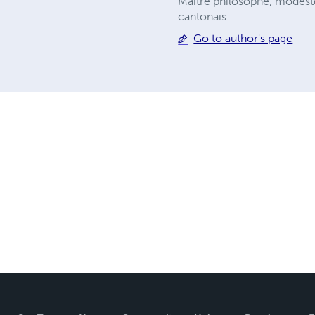
Maître philosophe, modeste 
cantonais.
Go to author's page