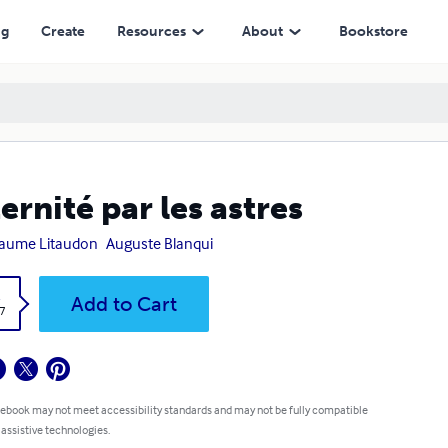
ng
Create
Resources
About
Bookstore
ternité par les astres
laume Litaudon
Auguste Blanqui
k
Add to Cart
7
 ebook may not meet accessibility standards and may not be fully compatible
 assistive technologies.