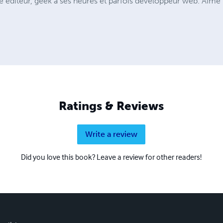
éditeur, geek à ses heures et parfois développeur web. Aime le
Ratings & Reviews
Write a review
Did you love this book? Leave a review for other readers!