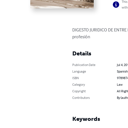
This
with
DIGESTO JURIDICO DE ENTRE RIOS
profesión
Details
Publication Date
Jul 4, 20
Language
Spanish
ISBN
978987
Category
Law
Copyright
All Righ
Contributors
By (aut
Keywords