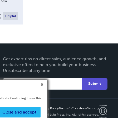
 de la
e
Helpful
l
Get expert tips on direct sales, audience growth, and
exclusive offers to help you build your business.
Unsubscribe at any time.
Submit
fforts. Continuing to use this
Privacy Policy
Terms & Conditions
Security
Close and accept
Copyright ©
2026 Lulu Press, Inc. All rights reserved.