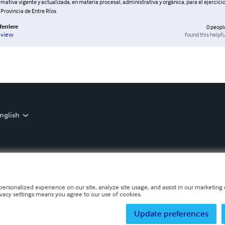
mativa vigente y actualizada, en materia procesal, administrativa y orgánica, para el ejercicio
 Provincia de Entre Ríos.
erriere
0
peopl
found this helpfu
eview
nglish
personalized experience on our site, analyze site usage, and assist in our marketing e
ivacy settings means you agree to our use of cookies.
Update preferences