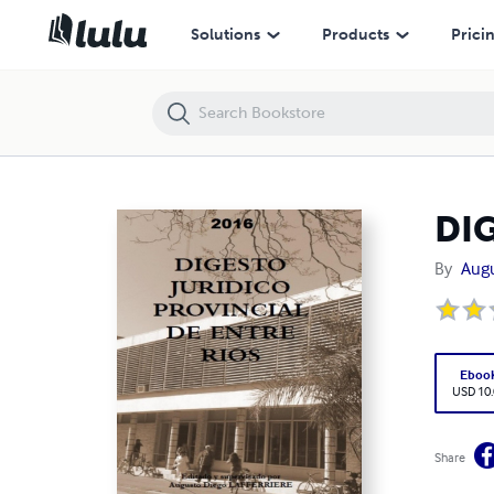
DIGESTO JURIDICO PROVINCIAL DE ENTRE RIOS
Solutions
Products
Prici
DI
By
Augu
Eboo
USD 10
Share