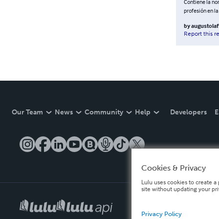
Contiene la nor
profesión en la
by
augustolaff
Report this r
Our Team
News
Community
Help
Developers
E
Cookies & Privacy
Lulu uses cookies to create a 
site without updating your pr
Privacy Policy