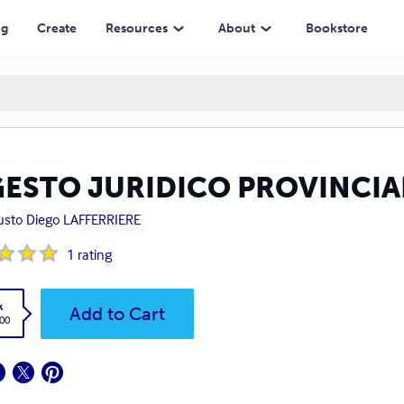
ng
Create
Resources
About
Bookstore
GESTO JURIDICO PROVINCIA
sto Diego LAFFERRIERE
1
rating
k
Add to Cart
.00