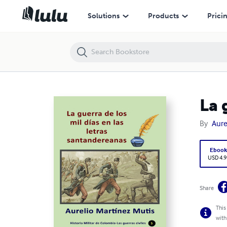
La guerra de los mil días en las letras santandereanas
Solutions
Products
Prici
La 
By
Aure
Eboo
USD 4.9
Share
This
with