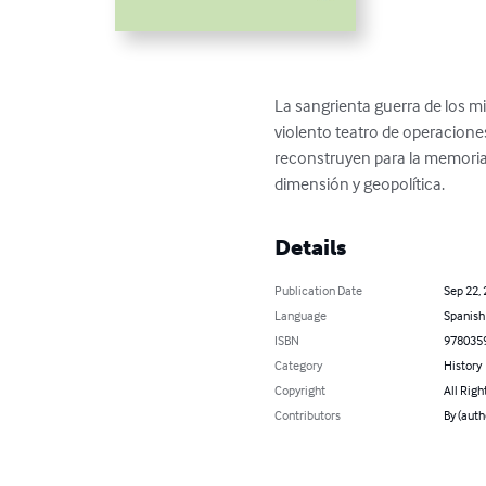
La sangrienta guerra de los m
violento teatro de operacione
reconstruyen para la memoria 
dimensión y geopolítica.
Details
Publication Date
Sep 22,
Language
Spanish
ISBN
978035
Category
History
Copyright
All Righ
Contributors
By (auth