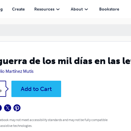
ng
Create
Resources
About
Bookstore
guerra de los mil días en las 
lio Martínez Mutis
k
Add to Cart
9
 ebook may not meet accessibility standards and may not be fully compatible
 assistive technologies.