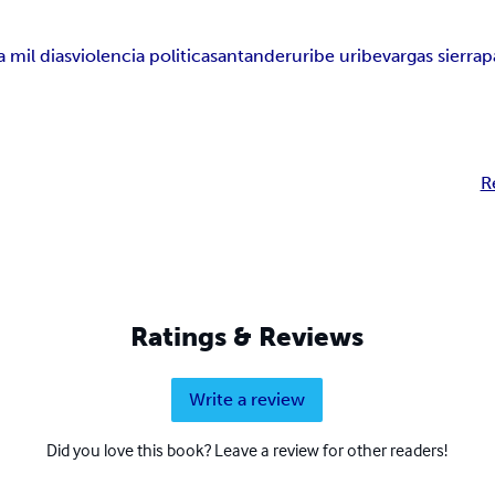
a mil dias
violencia politica
santander
uribe uribe
vargas sierra
p
R
Ratings & Reviews
Write a review
Did you love this book? Leave a review for other readers!