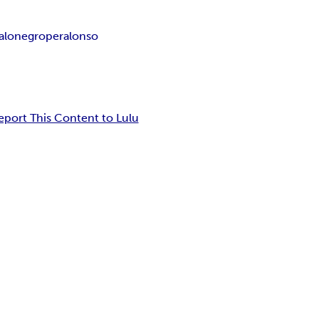
alonegro
peralonso
eport This Content to Lulu