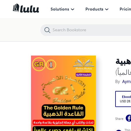
القاعدة الذهبية English Golden Rule
Solutions
Products
Prici
مياً
By
Aym
Eboo
USD 28
Share
This