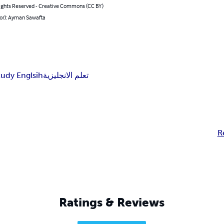
ghts Reserved - Creative Commons (CC BY)
hor): Ayman Sawafta
tudy Englsih
تعلم الانجليزية
R
Ratings & Reviews