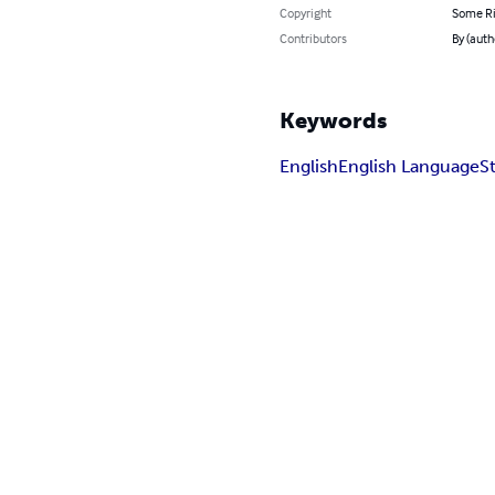
Copyright
Some Ri
Contributors
By (aut
Keywords
English
English Language
S