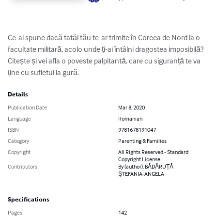
Ce-ai spune dacă tatăl tău te-ar trimite în Coreea de Nord la o 
facultate militară, acolo unde ți-ai întâlni dragostea imposibilă? 
Citește și vei afla o poveste palpitantă, care cu siguranță te va 
ține cu sufletul la gură.
Details
Publication Date
Mar 8, 2020
Language
Romanian
ISBN
9781678191047
Category
Parenting & Families
Copyright
All Rights Reserved - Standard
Copyright License
Contributors
By (author): BĂDĂRUȚĂ
ȘTEFANIA-ANGELA
Specifications
Pages
142