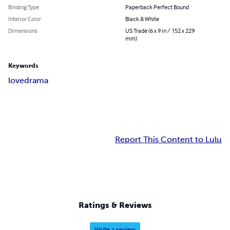
Binding Type
Paperback Perfect Bound
Interior Color
Black & White
Dimensions
US Trade (6 x 9 in / 152 x 229
mm)
Keywords
love
drama
Report This Content to Lulu
Ratings & Reviews
Write a review