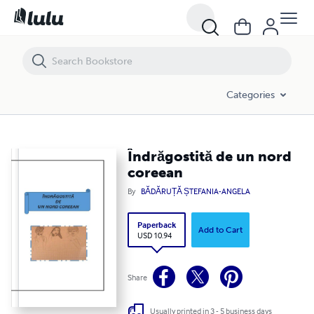
Îndrăgostită de un nord coreean
Categories
Îndrăgostită de un nord
coreean
By
BĂDĂRUȚĂ ȘTEFANIA-ANGELA
Paperback
Add to Cart
USD 10.94
Share
Usually printed in 3 - 5 business days